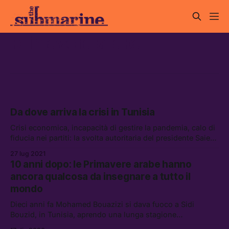
primavera araba
Da dove arriva la crisi in Tunisia
Crisi economica, incapacità di gestire la pandemia, calo di
fiducia nei partiti: la svolta autoritaria del presidente Saied
è l’ultimo tassello di un mosaico sempre più complesso
27 lug 2021
10 anni dopo: le Primavere arabe hanno
ancora qualcosa da insegnare a tutto il
mondo
Dieci anni fa Mohamed Bouazizi si dava fuoco a Sidi
Bouzid, in Tunisia, aprendo una lunga stagione
rivoluzionaria. Non è finita come gli attivisti speravano, ma