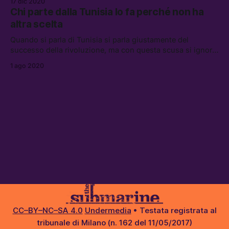
17 dic 2020
non si può parlare di un fallimento
Chi parte dalla Tunisia lo fa perché non ha
altra scelta
Quando si parla di Tunisia si parla giustamente del
successo della rivoluzione, ma con questa scusa si ignora
la crisi economica e la disoccupazione altissima, in
1 ago 2020
particolare nel sud del paese
CC–BY–NC–SA 4.0
Undermedia
• Testata registrata al
tribunale di Milano (n. 162 del 11/05/2017)