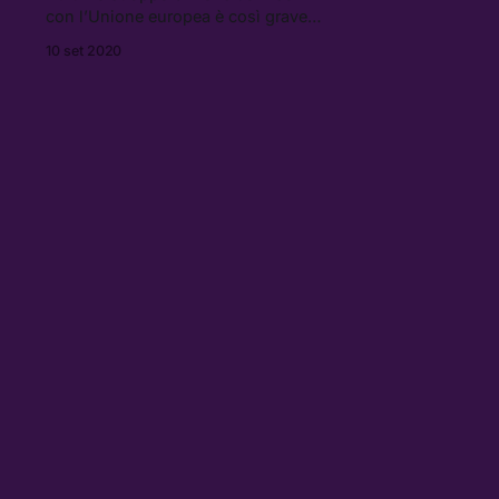
con l’Unione europea è così grave
da compromettere anche il trattato
10 set 2020
commerciale con gli Stati Uniti. Ma
mentre il Regno Unito gioca
d’azzardo con il proprio futuro, in
Europa la Brexit interessa ancora a
qualcuno?