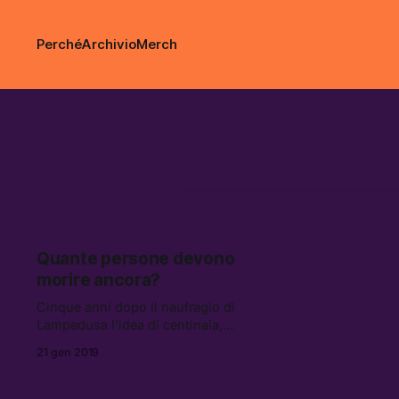
Perché
Archivio
Merch
pull factor
Quante persone devono
morire ancora?
Cinque anni dopo il naufragio di
Lampedusa l’idea di centinaia,
migliaia di persone morte nel
21 gen 2019
Mediterraneo è diventata normale.