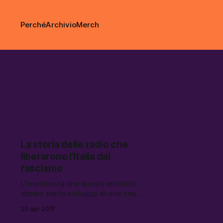
Perché
Archivio
Merch
radio liber
La storia delle radio che
liberarono l’Italia dal
fascismo
L’importanza che queste emittenti
ebbero per lo sviluppo di una rinata
identità nazionale echeggia ancora
25 apr 2017
oggi nel nostro sistema mediatico,