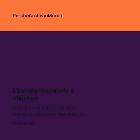
Perché
Archivio
Merch
ristoranti
L’Europa ricomincia a
chiudere
In Belgio e in Irlanda del Nord
scatta un lockdown “parziale,” in
Spagna continua la lotta
14 ott 2020
istituzionale sullo stato d’allarme a
Madrid, questa sera Macron
dovrebbe annunciare nuove misure