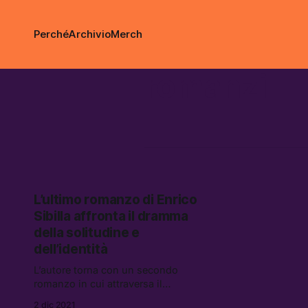
Perché
Archivio
Merch
romanzi
L’ultimo romanzo di Enrico
Sibilla affronta il dramma
della solitudine e
dell’identità
L’autore torna con un secondo
romanzo in cui attraversa il
territorio inesplorato tra le difficoltà
2 dic 2021