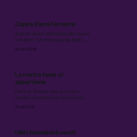
dell’infanzia, della vita adulta e
della genitorialità.
Capire Elena Ferrante
A pochi giorni dall’uscita del nuovo
romanzo “La vita bugiarda degli
adulti” le speaker di Chiamando
13 nov 2019
Eva si immergono nel mondo di
Elena Ferrante per indagare e
scoprire quanto femminismo c’è nei
libri della misteriosa scrittrice
La nostra fame ci
partenopea.
appartiene
Fame di Roxane Gay è un libro
onesto e brutale che racconta la
storia di un rapporto malsano con il
21 ott 2019
cibo — una storia familiare a gran
parte delle donne occidentali. Ma è
da questa consapevolezza che
possiamo partire per riappropriarci
I libri femministi usciti
dei nostri corpi.