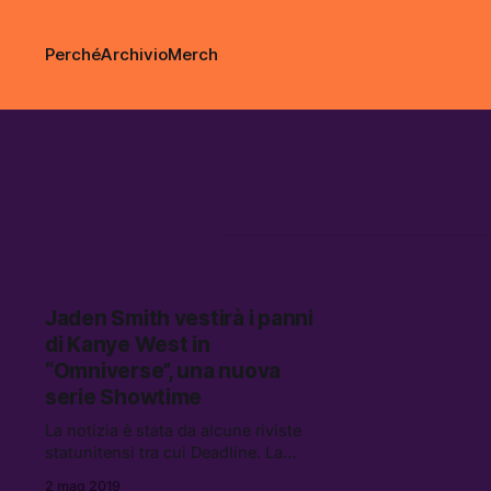
Perché
Archivio
Merch
Scooter Br
Jaden Smith vestirà i panni
di Kanye West in
“Omniverse”, una nuova
serie Showtime
La notizia è stata da alcune riviste
statunitensi tra cui Deadline. La
serie, prodotta da Showtime,
2 mag 2019