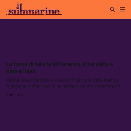
shimon peres
La forza di fare la differenza. Intervista a
Amira Hass
Giornalista di Haaretz e voce fuori dal coro della stampa
israeliana, Amira Hass ci ha lasciato alcune considerazioni
sui funerali di Shimon Peres, sull’etica nel giornalismo e
7 ott 2016
sul conflitto israelo-palestinese.