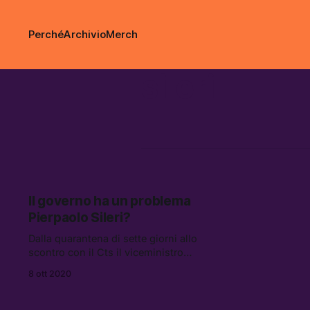
Perché
Archivio
Merch
sileri
Il governo ha un problema
Pierpaolo Sileri?
Dalla quarantena di sette giorni allo
scontro con il Cts il viceministro
alla Salute è sempre più spesso
8 ott 2020
protagonista di dichiarazioni
avventate, e a volte contrastanti.
Ma in questo momento serve fare