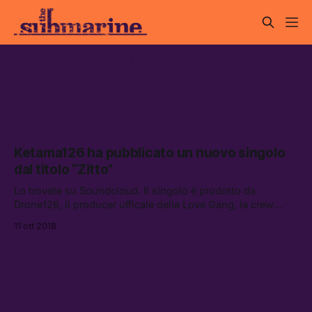
soundcloudrap
Ketama126 ha pubblicato un nuovo singolo
dal titolo “Zitto”
Lo trovate su Soundcloud. Il singolo è prodotto da
Drone126, il producer ufficale della Love Gang, la crew
romana di cui fanno parte anche Franco126, Carl Brave,
11 ott 2018
Ketama126, Pretty Solero, ASP126 e Ugo Borghetti.