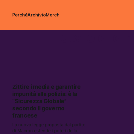
Perché
Archivio
Merch
stato di dir
Zittire i media e garantire
impunità alla polizia: è la
“Sicurezza Globale”
secondo il governo
francese
La nuova legge proposta dal partito
di Macron estende i poteri della