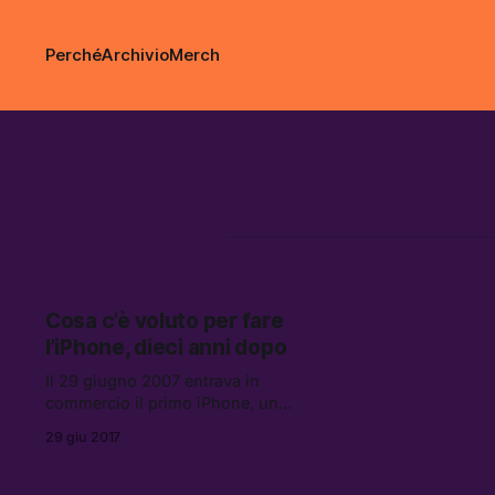
Perché
Archivio
Merch
steve jobs
Cosa c’è voluto per fare
l’iPhone, dieci anni dopo
Il 29 giugno 2007 entrava in
commercio il primo iPhone, un
prodotto all’epoca da molti
29 giu 2017
considerato letteralmente
impossibile — almeno finché non
l’hanno usato per la prima volta.