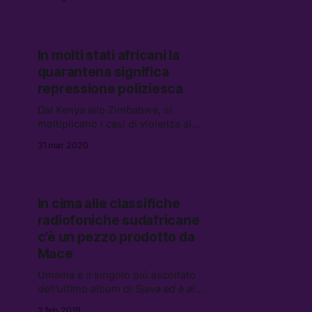
all’estrema destra sudafricana, che
lo usa per denunciare l’ennesima
“ingiustizia verso i bianchi”
In molti stati africani la
quarantena significa
repressione poliziesca
Dal Kenya allo Zimbabwe, si
moltiplicano i casi di violenza ai
danni dei cittadini che non
31 mar 2020
rispettano — ma che spesso,
semplicemente, non possono
rispettare — le misure imposte per
limitare il contagio.
In cima alle classifiche
radiofoniche sudafricane
c’è un pezzo prodotto da
Mace
Umama è il singolo più ascoltato
dell’ultimo album di Sjava ed è al
numero uno delle radio in Sud
2 feb 2019