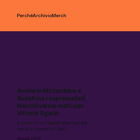
Perché
Archivio
Merch
sudafrica
Anche in Mozambico e
Sudafrica i suprematisti
bianchi vanno matti per
Vittorio Sgarbi
Il video in cui Sgarbi alla Camera
cerca di smentire i dati
sull’epidemia è arrivato anche
14 mag 2020