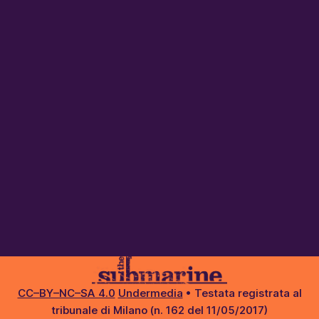
CC–BY–NC–SA 4.0
Undermedia
• Testata registrata al
tribunale di Milano (n. 162 del 11/05/2017)