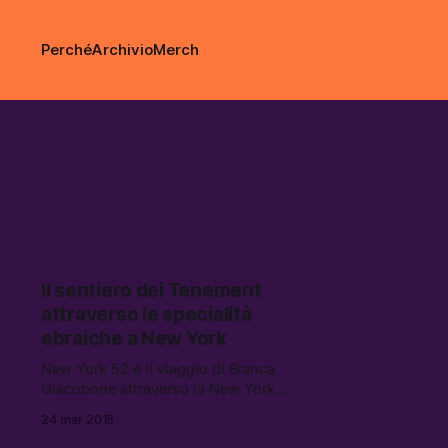
Perché
Archivio
Merch
Tenement T
Il sentiero dei Tenement
attraverso le specialità
ebraiche a New York
New York 52 è il viaggio di Bianca
Giacobone attraverso la New York
multiculturale del ventunesimo
24 mar 2018
secolo.