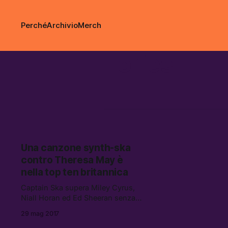
Perché
Archivio
Merch
Tories
Una canzone synth-ska
contro Theresa May è
nella top ten britannica
Captain Ska supera Miley Cyrus,
Niall Horan ed Ed Sheeran senza
fatica.
29 mag 2017