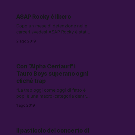
Fenomeni ci ha spiegato quanto ci
sia di vero in quello che è stato
scritto di lui e come sia riuscito a
A$AP Rocky è libero
scrivere un album così ironico e
denso.
Dopo un mese di detenzione nelle
carceri svedesi A$AP Rocky è stato
rilasciato è sta tornando a casa.
2 ago 2019
Con “Alpha Centauri” i
Tauro Boys superano ogni
cliché trap
“La trap oggi come oggi di fatto è
pop, è una macro-categoria dentro
cui trovi moltissime altre sfumature
1 ago 2019
di suono.” Abbiamo chiesto ai
Tauro Boys di raccontarci il loro
primo disco.
Il pasticcio del concerto di