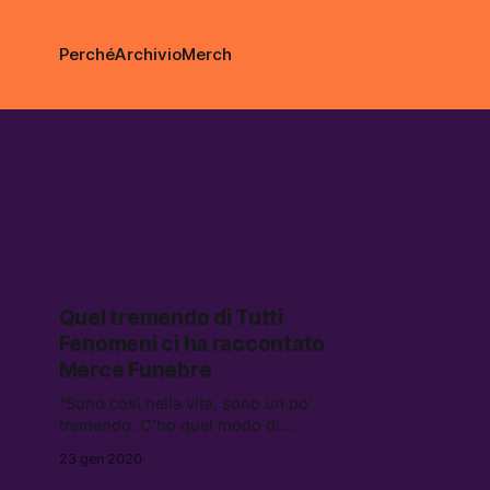
Perché
Archivio
Merch
Trap
Quel tremendo di Tutti
Fenomeni ci ha raccontato
Merce Funebre
“Sono così nella vita, sono un po’
tremendo. C’ho quel modo di
rispondere che può mettere anche
23 gen 2020
un po’ in imbarazzo.” Tutti