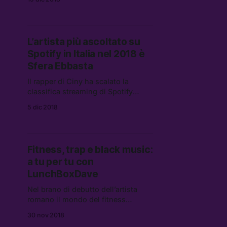
Creator. In Italia, per il momento,
sembra averla scoperta solo Capo
Plaza.
L’artista più ascoltato su
Spotify in Italia nel 2018 è
Sfera Ebbasta
Il rapper di Ciny ha scalato la
classifica streaming di Spotify
arrivando ad occupare la prima
5 dic 2018
posizione.
Fitness, trap e black music:
a tu per tu con
LunchBoxDave
Nel brano di debutto dell’artista
romano il mondo del fitness
incontra quello del rap dando vita a
30 nov 2018
una canzone slegata dalle logiche