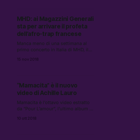
trap contemporanee.
MHD: ai Magazzini Generali
sta per arrivare il profeta
dell’afro-trap francese
Manca meno di una settimana al
primo concerto in Italia di MHD, il
profeta dell’afro-trap francese.
15 nov 2018
“Mamacita” è il nuovo
video di Achille Lauro
Mamacita è l’ottavo video estratto
da “Pour L’amour”, l’ultimo album di
Achille Lauro prodotto da Boss
10 ott 2018
Doms e pubblicato da Sony Music il
22 giugno 2018.