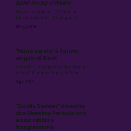
A$AP Rocky a Milano
Doveva svolgersi il 17 luglio al
Carroponte. Ma il 30 giugno il
rapper è stato coinvolto in una rissa
30 lug 2019
a Stoccolma che ne ha causato
l’arresto e ha fatto si che venissero
annullate tutte le date del tour
europeo, compresa quella italiana.
“Non è serata” è il primo
singolo di Blank
Venerdì 31 maggio è uscito “Non è
serata”, il primo singolo di Elena De
Salvo, in arte Blank.
3 giu 2019
“Scialla Semper” dimostra
che Massimo Pericolo non
è solo rabbia e
trasgressione