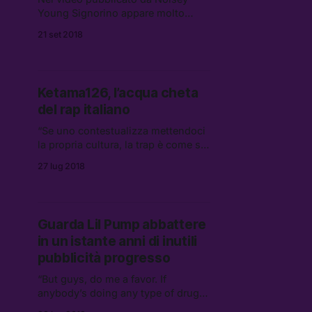
Young Signorino appare molto
rilassato e per la prima volta dice
21 set 2018
anche cose normali, tipo che a
volte gli dà fastidio quando lo
fermano a fare le foto con le buste
della spesa in mano.
Ketama126, l’acqua cheta
del rap italiano
“Se uno contestualizza mettendoci
la propria cultura, la trap è come se
diventasse la musica country,
27 lug 2018
intesa come popolare, però del
2020, del futuro.”
Guarda Lil Pump abbattere
in un istante anni di inutili
pubblicità progresso
“But guys, do me a favor. If
anybody’s doing any type of drugs
or anything, drink water…”