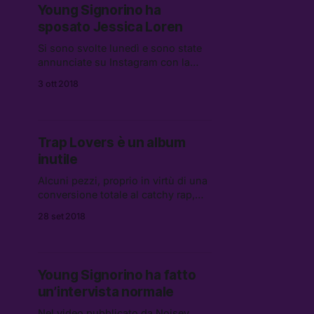
Young Signorino ha
sposato Jessica Loren
Si sono svolte lunedì e sono state
annunciate su Instagram con la
pubblicazione di due storie. Nella
3 ott 2018
prima il rapper bacia la sua
compagna mentre nella seconda
viene mostrata la data del
matrimonio, lunedì 1 ottobre, e le
Trap Lovers è un album
mani inanelate.
inutile
Alcuni pezzi, proprio in virtù di una
conversione totale al catchy rap,
come Uomini e Donne e Cambiare
28 set 2018
Adesso frullano in testa per
qualche ora però è arrivata la
definitiva conferma che ascoltare la
Dark ormai non ha più senso.
Young Signorino ha fatto
un’intervista normale
Nel video pubblicato da Noisey