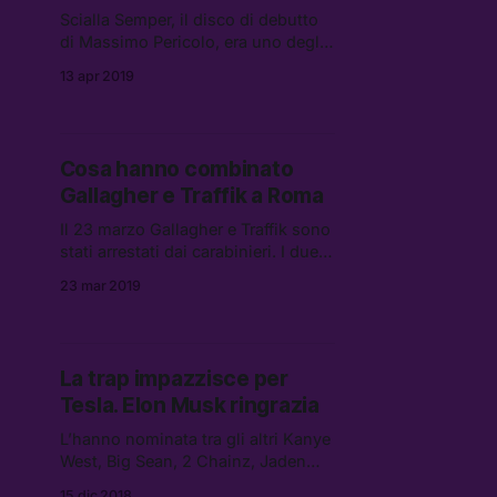
Scialla Semper, il disco di debutto
di Massimo Pericolo, era uno degli
album più attesi del 2019 e sta già
13 apr 2019
volando su Spotify.
Cosa hanno combinato
Gallagher e Traffik a Roma
Il 23 marzo Gallagher e Traffik sono
stati arrestati dai carabinieri. I due
sono accusati di rapina aggravata
23 mar 2019
dall’uso di armi e si troverebbero
ora ai domiciliari.
La trap impazzisce per
Tesla. Elon Musk ringrazia
L’hanno nominata tra gli altri Kanye
West, Big Sean, 2 Chainz, Jaden
Smith, Gucci Mane e Tyler the
15 dic 2018