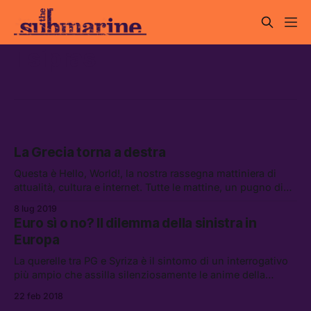
Tsipras
La Grecia torna a destra
Questa è Hello, World!, la nostra rassegna mattiniera di
attualità, cultura e internet. Tutte le mattine, un pugno di
link da leggere, vedere e ascoltare.
8 lug 2019
Euro sì o no? Il dilemma della sinistra in
Europa
La querelle tra PG e Syriza è il sintomo di un interrogativo
più ampio che assilla silenziosamente le anime della
sinistra del Vecchio Continente: Unione europea sì, o
22 feb 2018
Unione europea no?