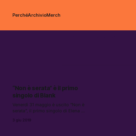
Perché
Archivio
Merch
uma recor
“Non è serata” è il primo
singolo di Blank
Venerdì 31 maggio è uscito “Non è
serata”, il primo singolo di Elena De
Salvo, in arte Blank.
3 giu 2019