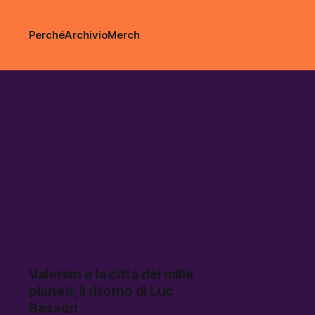
Perché
Archivio
Merch
valerian an
of a thous
planets
Valerian e la città dei mille
pianeti, il ritorno di Luc
Besson