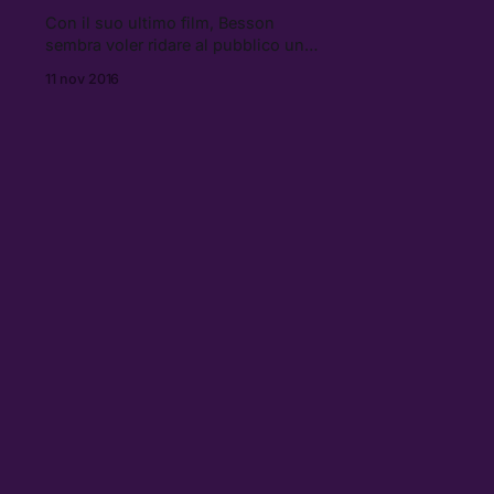
Con il suo ultimo film, Besson
sembra voler ridare al pubblico uno
stile sci-fi basato sui canoni
11 nov 2016
originari del genere, lontano dal
realismo di The Martian e
Interstellar e più vicino a universi
paralleli, viaggi temporali e alieni
multicolore.