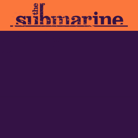
d the city
and