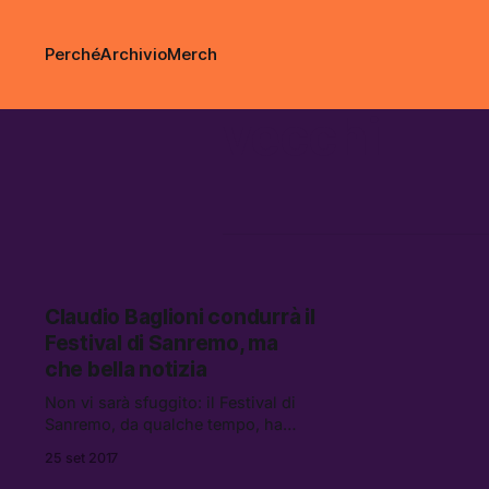
Perché
Archivio
Merch
vecchi
Claudio Baglioni condurrà il
Festival di Sanremo, ma
che bella notizia
Non vi sarà sfuggito: il Festival di
Sanremo, da qualche tempo, ha
iniziato a perdere un pochino di
25 set 2017
smalto.