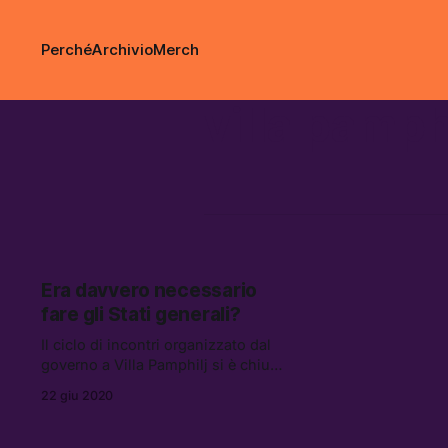
Perché
Archivio
Merch
villa pamph
Era davvero necessario
fare gli Stati generali?
Il ciclo di incontri organizzato dal
governo a Villa Pamphilj si è chiuso
con una serie di annunci piuttosto
22 giu 2020
vaghi e già sentiti: il sospetto è che
Conte stia cercando soprattutto di
prendere tempo. Ma per fare cosa?