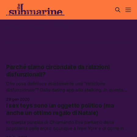
vita di coppia
Perché siamo circondate da relazioni
disfunzionali?
Che cosa definisce esattamente una “relazione
disfunzionale”? Dalle dating app allo stalking, in questa
puntata di Chiamando Eva parliamo della completa
29 gen 2020
mancanza di certezze nei rapporti contemporanei.
I sex toys sono un oggetto politico (ma
anche un ottimo regalo di Natale)
In questa puntata di Chiamando Eva parliamo della
popolarità delle erotic boutique a New York e di come in
Italia siano ancora un tabù.