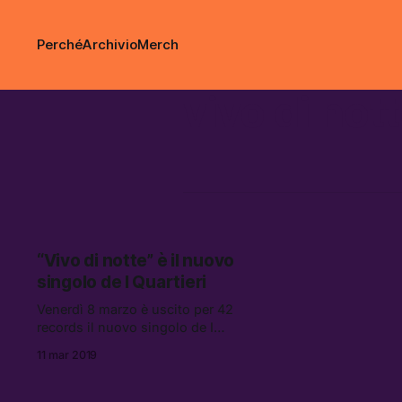
Perché
Archivio
Merch
vivo di not
“Vivo di notte” è il nuovo
singolo de I Quartieri
Venerdì 8 marzo è uscito per 42
records il nuovo singolo de I
Quartieri intitolato Vivo di notte. Il
11 mar 2019
brano, prodotto da Fabio Grande,
segna il ritorno della band romana e
[…]