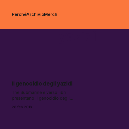
Perché
Archivio
Merch
yazidi
Il genocidio degli yazidi
The Submarine e verso libri
presentano Il genocidio degli
yazidi, un libro di Simone
28 feb 2018
Zoppellaro edito da Edizioni
Guerini.