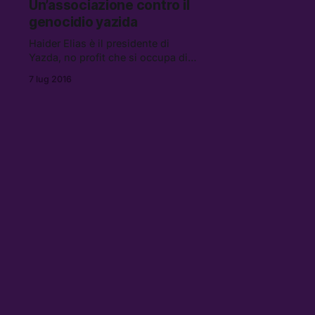
Un’associazione contro il
genocidio yazida
Haider Elias è il presidente di
Yazda, no profit che si occupa di
aiutare la popolazione yazida in
7 lug 2016
Medio Oriente e Occidente. Lo
abbiamo contattato per fare luce
sul genocidio che affligge la sua
comunità.