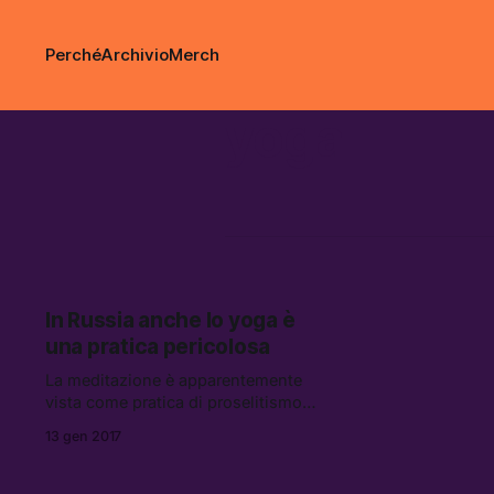
Perché
Archivio
Merch
yoga
In Russia anche lo yoga è
una pratica pericolosa
La meditazione è apparentemente
vista come pratica di proselitismo
in Russia.
13 gen 2017