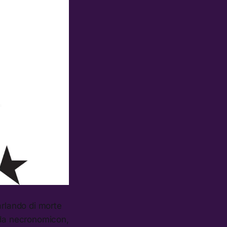
rlando di morte
o, da necronomicon,