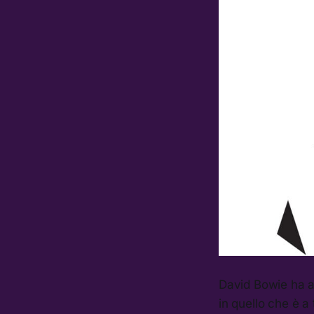
David Bowie ha ap
in quello che è a 