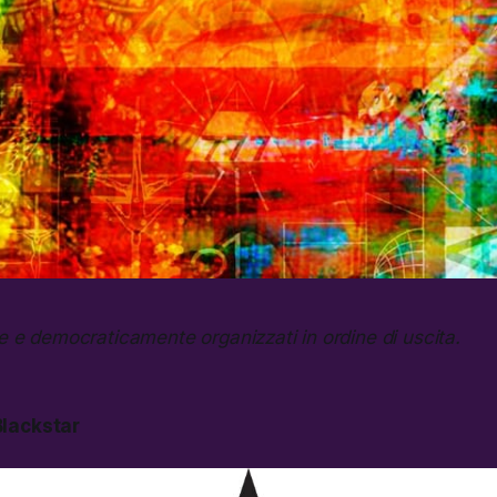
 e democraticamente organizzati in ordine di uscita.
lackstar