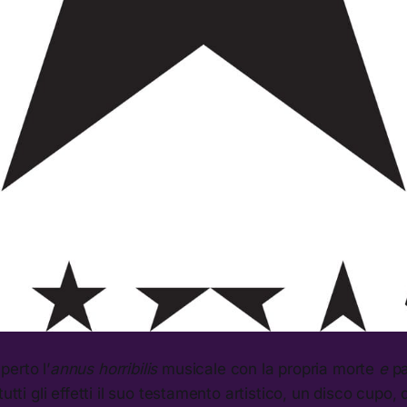
erto l’
annus horribilis
musicale con la propria morte
e
pa
tutti gli effetti il suo testamento artistico, un disco cup