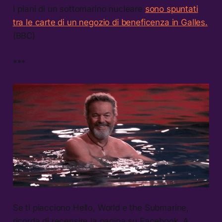
I piani di un sottomarino nucleare
sono spuntati
tra le carte di un negozio di beneficenza in Galles.
(BBC)
***
Se ti piacciono Hello, World e the Submarine,
ricorda di recensire la pagina su Facebook. A