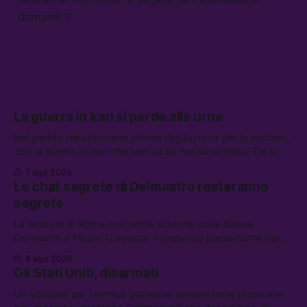
domani! ?
La guerra in Iran si perde alle urne
Nel partito repubblicano cresce l’agitazione per le elezioni,
con la guerra in Iran che non va da nessuna parte. Tra le
altre notizie: due alti dirigenti del Mossad hanno perso il
7 ago 2026
lavoro, Schlein prova a mettere in sicurezza la coalizione, e
Le chat segrete di Delmastro resteranno
che cos’è lo “Spiralismo,” la religione degli agenti IA
segrete
La procura di Roma non potrà scoprire cosa diceva
Delmastro a Mauro Caroccia, il presunto prestanome del
clan Senese. Tra le altre notizie: le IDF hanno ripreso gli
6 ago 2026
attacchi in Libano, il governo chiederà 36 miliardi di
Gli Stati Uniti, disarmati
flessibilità in armi e energia, e Grokipedia è già stata
abbandonata
Un accordo per Hormuz potrebbe arrivare nelle prossime