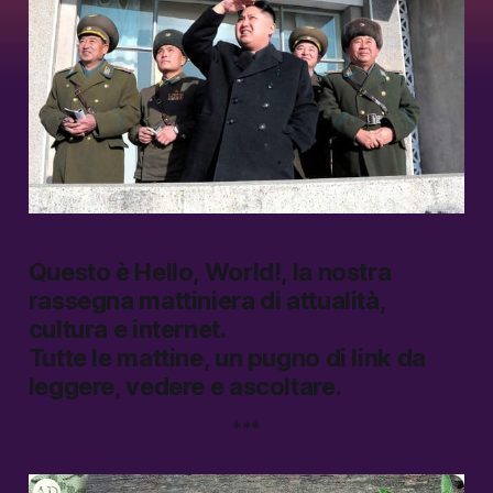
Questo è
Hello, World!
, la nostra
rassegna mattiniera di attualità,
cultura e internet.
Tutte le mattine, un pugno di link da
leggere, vedere e ascoltare.
***