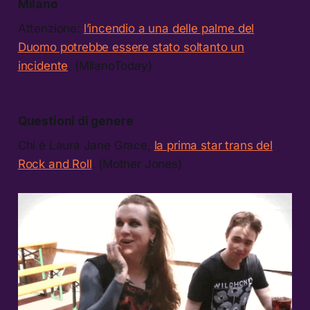
Milano
Attenzione:
l’incendio a una delle palme del
Duomo potrebbe essere stato soltanto un
incidente
. (MilanoToday)
Questioni di genere
Chi è Laura Jane Grace,
la prima star trans del
Rock and Roll
. (Mother Jones)