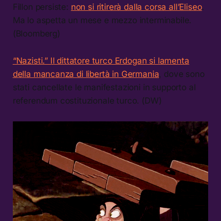
Fillon persiste:
non si ritirerà dalla corsa all’Eliseo
.
Ma lo aspetta un mese e mezzo interminabile.
(Bloomberg)
“Nazisti.” Il dittatore turco Erdogan si lamenta
della mancanza di libertà in Germania
, dove sono
stati cancellate le manifestazioni in supporto al
referendum costituzionale turco. (DW)