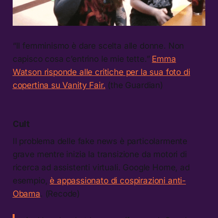
“Il femminismo è dare scelta alle donne. Non
capisco cosa c’entrino le mie tette.”
Emma
Watson risponde alle critiche per la sua foto di
copertina su Vanity Fair.
(the Guardian)
Cult
Il problema delle fake news è particolarmente
grave mentre inizia la transizione da motori di
ricerca ad assistenti virtuali. Google Home, ad
esempio,
è appassionato di cospirazioni anti-
Obama
. (Recode)