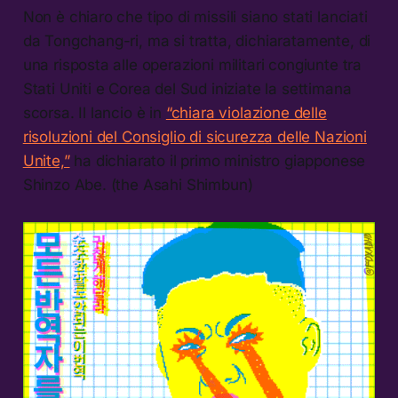
Non è chiaro che tipo di missili siano stati lanciati
da Tongchang-ri, ma si tratta, dichiaratamente, di
una risposta alle operazioni militari congiunte tra
Stati Uniti e Corea del Sud iniziate la settimana
scorsa. Il lancio è in
“chiara violazione delle
risoluzioni del Consiglio di sicurezza delle Nazioni
Unite,”
ha dichiarato il primo ministro giapponese
Shinzo Abe. (the Asahi Shimbun)