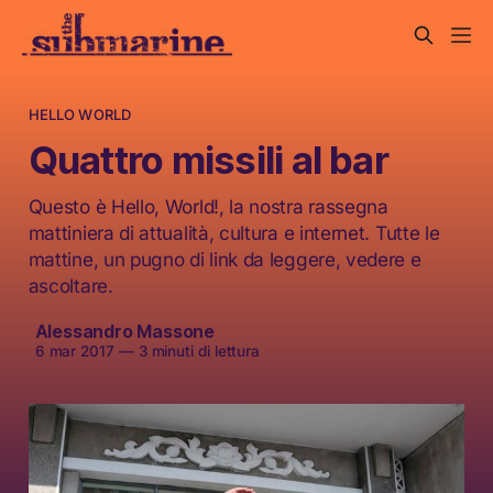
HELLO WORLD
Quattro missili al bar
Questo è Hello, World!, la nostra rassegna
mattiniera di attualità, cultura e internet. Tutte le
mattine, un pugno di link da leggere, vedere e
ascoltare.
Alessandro Massone
6 mar 2017
—
3 minuti di lettura