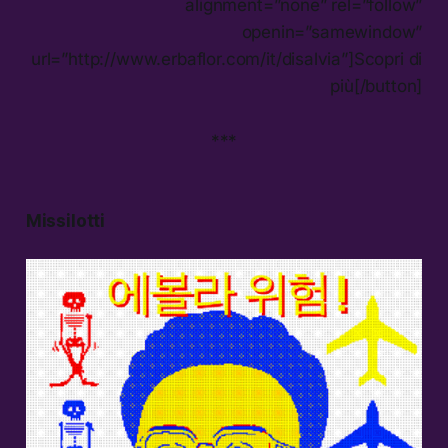
alignment=”none” rel=”follow”
openin=”samewindow”
url=”http://www.erbaflor.com/it/disalvia”]Scopri di
più[/button]
***
Missilotti