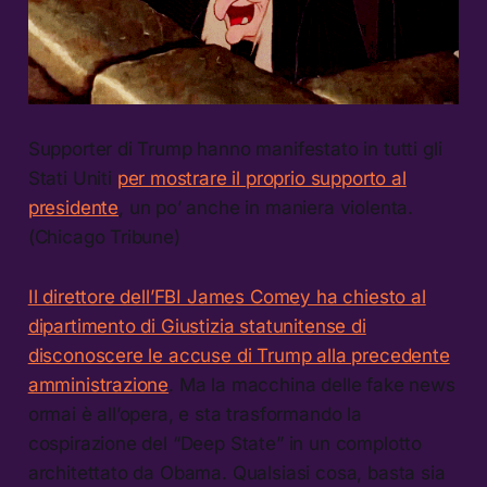
Supporter di Trump hanno manifestato in tutti gli
Stati Uniti
per mostrare il proprio supporto al
presidente
, un po’ anche in maniera violenta.
(Chicago Tribune)
Il direttore dell’FBI James Comey ha chiesto al
dipartimento di Giustizia statunitense di
disconoscere le accuse di Trump alla precedente
amministrazione
. Ma la macchina delle fake news
ormai è all’opera, e sta trasformando la
cospirazione del “Deep State” in un complotto
architettato da Obama. Qualsiasi cosa, basta sia