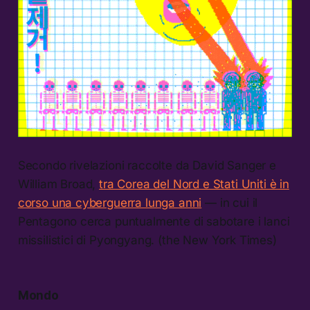
Secondo rivelazioni raccolte da David Sanger e
William Broad,
tra Corea del Nord e Stati Uniti è in
corso una cyberguerra lunga anni
— in cui il
Pentagono cerca puntualmente di sabotare i lanci
missilistici di Pyongyang. (the New York Times)
Mondo