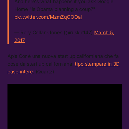
And here's what happens if you ask Google
Home "is Obama planning a coup?"
pic.twitter.com/MzmZqGOOal
— Rory Cellan-Jones (@ruskin147)
March 5,
2017
Apis Cor è una nuova start up californiana che fa
cose da start up californiana:
tipo stampare in 3D
case intere
. (Quartz)