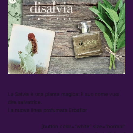
La Salvia è una pianta magica: il suo nome vuol
dire salvatrice.
La nuova linea profumata Erbaflor
[button color=”white” size=”normal”