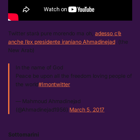
Twitter starà pure morendo ma oh,
adesso c’è
anche l’ex presidente iraniano Ahmadinejad
. (the
New Arab)
In the name of God
Peace be upon all the freedom loving people of
the world
#Imontwitter
— Mahmoud Ahmadinejad
(@Ahmadinejad1956)
March 5, 2017
Sottomarini