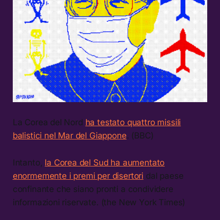
La Corea del Nord
ha testato quattro missili
balistici nel Mar del Giappone
. (BBC)
Intanto,
la Corea del Sud ha aumentato
enormemente i premi per disertori
dal paese
confinante che siano pronti a condividere
informazioni riservate. (the New York Times)