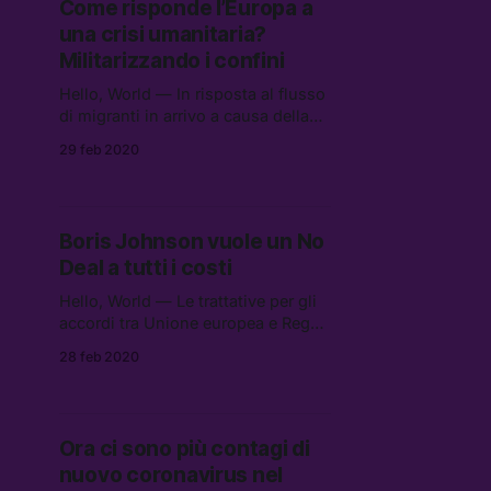
Come risponde l’Europa a
una crisi umanitaria?
Militarizzando i confini
Hello, World — In risposta al flusso
di migranti in arrivo a causa della
crisi umanitaria in Siria, i governi di
29 feb 2020
Grecia e Bulgaria hanno disposto la
militarizzazione dei confini.
Boris Johnson vuole un No
Deal a tutti i costi
Hello, World — Le trattative per gli
accordi tra Unione europea e Regno
Unito devono ancora iniziare — si
28 feb 2020
inizia lunedì 2 marzo — ma la
tensione è già altissima.
Ora ci sono più contagi di
nuovo coronavirus nel