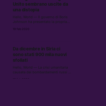
Unito sembrano uscite da
una distopia
Hello, World — Il governo di Boris
Johnson ha presentato la propria
riforma per l’immigrazione,
19 feb 2020
introducendo un sistema a punti
sul modello oppressivo australiano.
Da dicembre in Siria ci
sono stati 900 mila nuovi
sfollati
Hello, World — La crisi umanitaria
causata dai bombardamenti russi e
dall’avanzamento delle truppe di
18 feb 2020
Assad nel governatorato di Idlib sta
raggiungendo livelli inimmaginabili.
Il governo forse cambierà
qualche virgola ai decreti