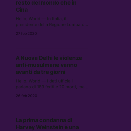
resto del mondo che in
Cina
Hello, World — In Italia, il
presidente della Regione Lombardia
Attilio Fontana si è messo
27 feb 2020
volontariamente in isolamento per
due settimane.
A Nuova Delhi le violenze
anti-musulmane vanno
avanti da tre giorni
Hello, World — I dati ufficiali
parlano di 189 feriti e 20 morti, ma è
impossibile sapere quante persone
26 feb 2020
non siano state portate
all’ospedale, e quindi non figurano
nel conto.
La prima condanna di
Harvey Weinstein è una