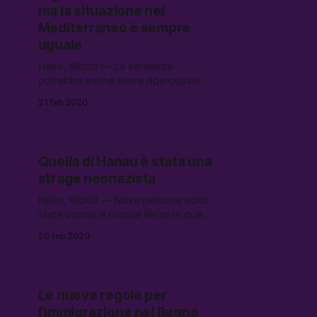
ma la situazione nel
Mediterraneo è sempre
uguale
Hello, World — La sentenza
potrebbe anche avere ripercussioni
sui casi giudiziari dello stesso
21 feb 2020
Salvini, indebolendo uno dei suoi
argomenti difensivi.
Quella di Hanau è stata una
strage neonazista
Hello, World — Nove persone sono
state uccise e cinque ferite in due
sparatorie in due shisha bar a
20 feb 2020
Hanau, in Germania, 25 km a est di
Francoforte.
Le nuove regole per
l’immigrazione nel Regno