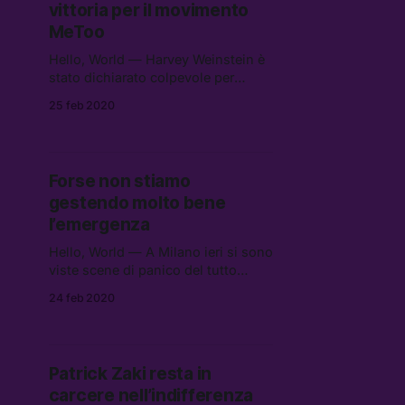
vittoria per il movimento
MeToo
Hello, World — Harvey Weinstein è
stato dichiarato colpevole per
violenze sessuali e stupro, ma è
25 feb 2020
stato assolto per un’accusa di altri
due casi di abuso sessuale.
Forse non stiamo
gestendo molto bene
l’emergenza
Hello, World — A Milano ieri si sono
viste scene di panico del tutto
ingiustificate, con le foto degli
24 feb 2020
scaffali vuoti dei supermercati presi
d’assalto messe in circolazione sui
social e riprese dai giornali.
Patrick Zaki resta in
carcere nell’indifferenza