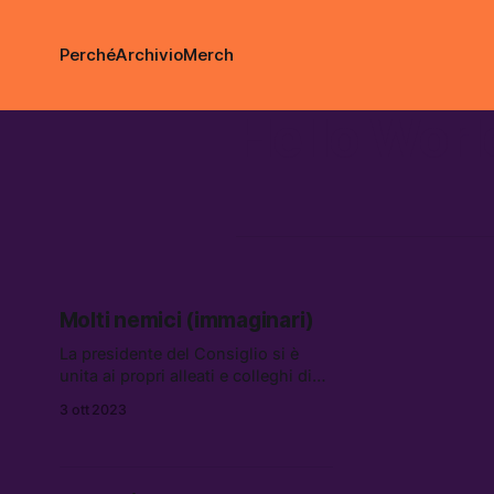
Perché
Archivio
Merch
Hello Worl
Molti nemici (immaginari)
La presidente del Consiglio si è
unita ai propri alleati e colleghi di
partito nell’attaccare la magistrata
3 ott 2023
Iolanda Apostolico