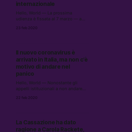
internazionale
Hello, World — La prossima
udienza è fissata al 7 marzo — a
quel punto Zaki potrebbe essere
23 feb 2020
finalmente scarcerato, oppure
imprigionato ancora fino a 200
giorni.
Il nuovo coronavirus è
arrivato in Italia, ma non c’è
motivo di andare nel
panico
Hello, World — Nonostante gli
appelli istituzionali a non andare
nel panico, sembra proprio che
22 feb 2020
molti stiano andando nel panico.
La Cassazione ha dato
ragione a Carola Rackete,