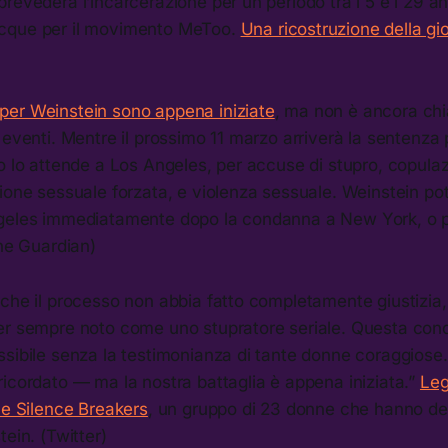
revederà l’incarcerazione per un periodo tra i 5 e i 29 ann
cque per il movimento MeToo.
Una ricostruzione della gi
er Weinstein sono appena iniziate
, ma non è ancora chi
 eventi. Mentre il prossimo 11 marzo arriverà la sentenza
o lo attende a Los Angeles, per accuse di stupro, copulaz
zione sessuale forzata, e violenza sessuale. Weinstein p
geles immediatamente dopo la condanna a New York, o 
the Guardian)
 che il processo non abbia fatto completamente giustizi
er sempre noto come uno stupratore seriale. Questa co
sibile senza la testimonianza di tante donne coraggiose. 
icordato — ma la nostra battaglia è appena iniziata.”
Leg
le Silence Breakers
, un gruppo di 23 donne che hanno de
tein. (Twitter)