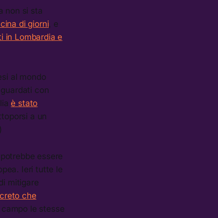
a non si sta
ina di giorni
, e
ati in Lombardia e
esi al mondo
o guardati con
lia
è stato
toporsi a un
)
l potrebbe essere
ea. Ieri tutte le
di mitigare
ecreto che
n campo le stesse