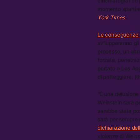
cinematografico p
momento spartia
York Times.
Le conseguenze p
svilupperanno gli
processo, un altr
forzata, penetra
portato a Los An
di patteggiare. (
“È una delusione
Weinstein sarà p
sarebbe stata pos
sarà per sempre r
dichiarazione del
violenze di Weins