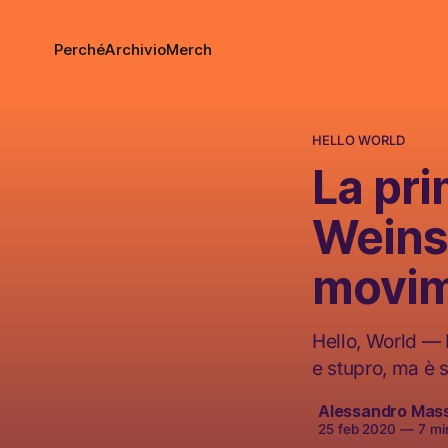
Perché
Archivio
Merch
HELLO WORLD
La pr
Weinst
movim
Hello, World — 
e stupro, ma è s
Alessandro Mas
25 feb 2020
—
7 min