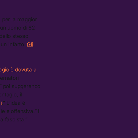
, per la maggior
o un uomo di 62
dello stesso
 un infarto.
Gli
tagio è dovuta a
ernatori
e,” poi suggerendo
ntagio, il
i
.” L’idea è
e e offensiva.” Il
 fascista.”