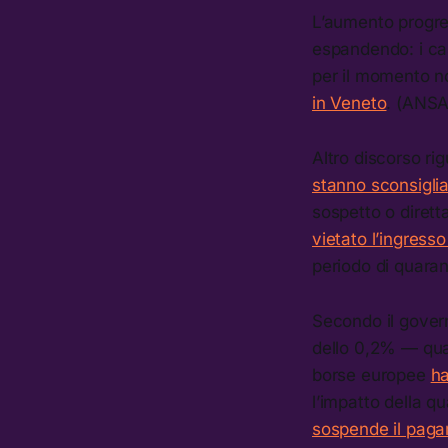
L’aumento progres
espandendo: i ca
per il momento n
in Veneto
. (ANSA 
Altro discorso ri
stanno sconsiglian
sospetto o dirett
vietato l’ingresso
periodo di quara
Secondo il govern
dello 0,2% — quas
borse europee
ha
l’impatto della q
sospende il pagam