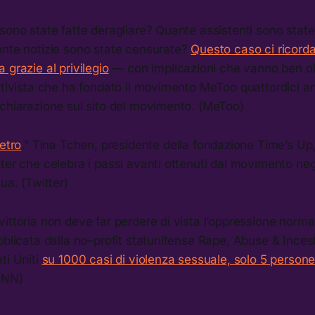
sono state fatte deragliare? Quante assistenti sono state
ante notizie sono state censurate?
Questo caso ci ricorda
 grazie al privilegio
— con implicazioni che vanno ben ol
ttivista che ha fondato il movimento MeToo quattordici an
ichiarazione sul sito del movimento. (MeToo)
etro
.” Tina Tchen, presidente della fondazione Time’s Up
ter che celebra i passi avanti ottenuti dal movimento negl
ua. (Twitter)
ittoria non deve far perdere di vista l’oppressione norm
bblicata dalla no–profit statunitense Rape, Abuse & Inces
ti Uniti
su 1000 casi di violenza sessuale, solo 5 perso
INN)