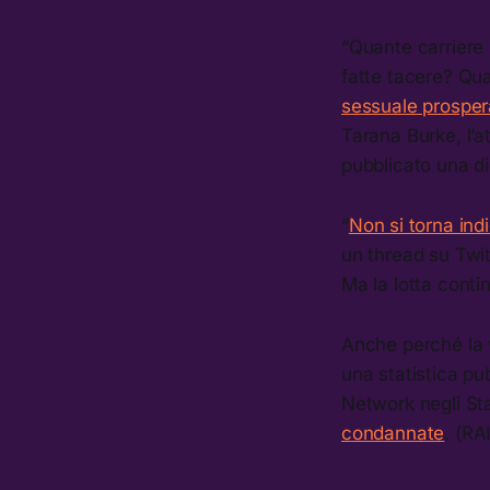
“Quante carriere 
fatte tacere? Qu
sessuale prospera
Tarana Burke, l’a
pubblicato una d
“
Non si torna indi
un thread su Twit
Ma la lotta contin
Anche perché la v
una statistica pu
Network negli Sta
condannate
. (RA