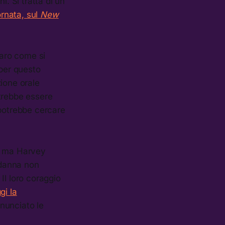
i. Si tratta di un
ornata, sul
New
aro come si
 per questo
ione orale
otrebbe essere
potrebbe cercare
a, ma Harvey
ndanna non
Il loro coraggio
gi la
nunciato le