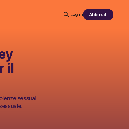
Log in
Abbonati
ey
 il
iolenze sessuali
 sessuale.