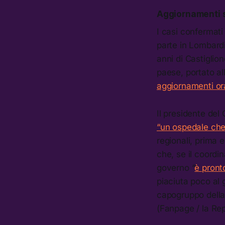
Aggiornamenti s
I casi confermati
parte in Lombard
anni di Castiglio
paese, portato al
aggiornamenti or
Il presidente del
“un ospedale che 
regionali, prima 
che, se il coordin
governo “
è pront
piaciuta poco al g
capogruppo della
(Fanpage / la Re