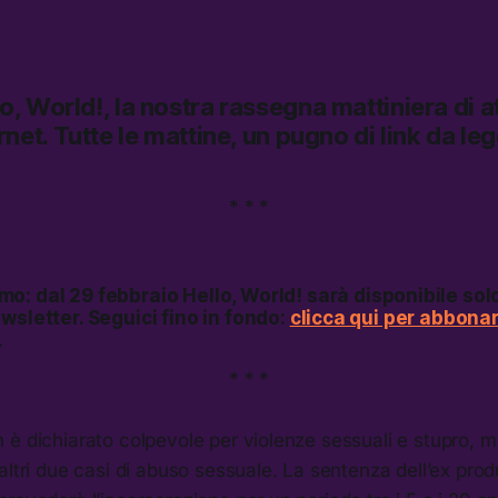
lo, World!,
la nostra rassegna mattiniera di at
rnet.
Tutte le mattine, un pugno di link da le
* * *
mo: dal 29 febbraio
Hello, World!
sarà disponibile solo
wsletter. Seguici fino in fondo:
clicca qui per abbonar
.
* * *
è dichiarato colpevole per violenze sessuali e stupro, m
altri due casi di abuso sessuale. La sentenza dell’ex prod