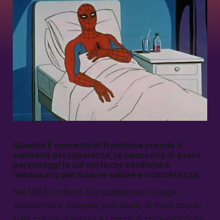
Quando il concetto di franchise prende il
controllo del supereroe, la necessità di avere
personaggi le cui certezze vacillano è
necessario per ridarne valore e concretezza.
Nel 1963 Umberto Eco pubblicava il saggio
Apocalittici e integrati
, uno studio di metà secolo
sulla cultura di massa e i mezzi di comunicazione.