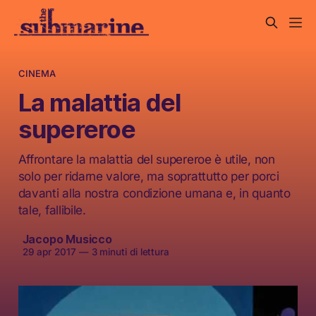
CINEMA
La malattia del
supereroe
Affrontare la malattia del supereroe è utile, non
solo per ridarne valore, ma soprattutto per porci
davanti alla nostra condizione umana e, in quanto
tale, fallibile.
Jacopo Musicco
29 apr 2017
—
3 minuti di lettura