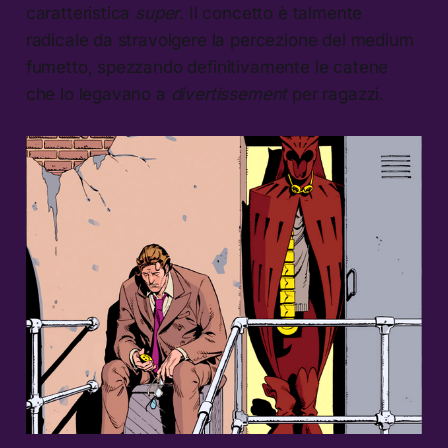
caratteristica
super
. Il concetto è talmente
radicale da stravolgere la percezione del medium
fumetto, spezzando definitivamente le catene
che lo legavano a
divertissement
per ragazzi.