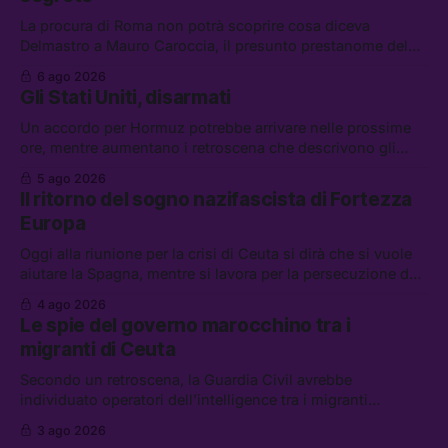
La procura di Roma non potrà scoprire cosa diceva
Delmastro a Mauro Caroccia, il presunto prestanome del
clan Senese. Tra le altre notizie: le IDF hanno ripreso gli
6 ago 2026
attacchi in Libano, il governo chiederà 36 miliardi di
Gli Stati Uniti, disarmati
flessibilità in armi e energia, e Grokipedia è già stata
abbandonata
Un accordo per Hormuz potrebbe arrivare nelle prossime
ore, mentre aumentano i retroscena che descrivono gli
Stati Uniti come disarmati. Tra le altre notizie: le storie di
5 ago 2026
chi aspetta i dispersi di Ceuta, il boom dei carburanti
Il ritorno del sogno nazifascista di Fortezza
diluiti, e quanti attivisti anti data center sono stati arrestati
Europa
Oggi alla riunione per la crisi di Ceuta si dirà che si vuole
aiutare la Spagna, mentre si lavora per la persecuzione dei
migranti. Tra le altre notizie: l’esplosione di aborti
4 ago 2026
spontanei a Gaza, un giovane di 19 anni è morto sotto il
Le spie del governo marocchino tra i
sole per raccogliere pomodori, e cosa dice l’AI Act europeo
migranti di Ceuta
Secondo un retroscena, la Guardia Civil avrebbe
individuato operatori dell’intelligence tra i migranti
coinvolti nell’incidente di Ceuta. Tra le altre notizie: le IDF
3 ago 2026
hanno ucciso 19 persone a Gaza; le tensioni nel campo