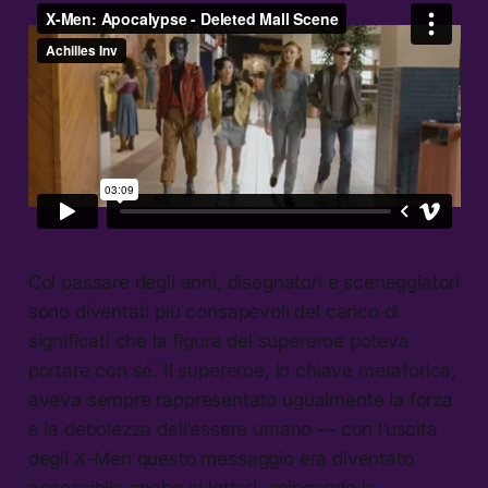
Col passare degli anni, disegnatori e sceneggiatori
sono diventati più consapevoli del carico di
significati che la figura del supereroe poteva
portare con sé. Il supereroe, in chiave metaforica,
aveva sempre rappresentato ugualmente la forza
e la debolezza dell’essere umano — con l’uscita
degli X-Men questo messaggio era diventato