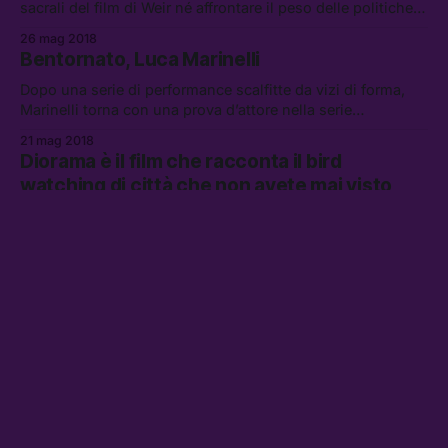
sacrali del film di Weir né affrontare il peso delle politiche
coloniali in Australia.
26 mag 2018
Bentornato, Luca Marinelli
Dopo una serie di performance scalfitte da vizi di forma,
Marinelli torna con una prova d’attore nella serie
statunitense Trust.
21 mag 2018
Diorama è il film che racconta il bird
watching di città che non avete mai visto
Il film di Demetrio Giacomelli è stato vincitore della sezione
Italiana.doc al Torino Film Festival.
18 mag 2018
I film di Sorrentino ci ricordano che il cinema
è un evento collettivo
È stato il filosofo Walter Benjamin a definire il cinema come
arte non contemplativa, ma partecipata.
16 mag 2018
Questo film di Scorsese ha previsto negli
anni Ottanta la guerra con i droni