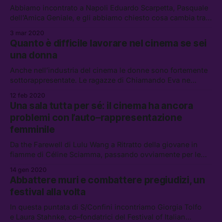
Abbiamo incontrato a Napoli Eduardo Scarpetta, Pasquale
dell’Amica Geniale, e gli abbiamo chiesto cosa cambia tra
recitare su un palco o davanti a una telecamera, se si è
3 mar 2020
affezionato al suo personaggio, e di parlarci della sua
Quanto è difficile lavorare nel cinema se sei
articolata genealogia familiare.
una donna
Anche nell’industria del cinema le donne sono fortemente
sottorappresentate. Le ragazze di Chiamando Eva ne
parlano con Blu Yoshimi, giovane attrice e aspirante
12 feb 2020
regista, che racconta la sua esperienza di donna in un
Una sala tutta per sé: il cinema ha ancora
mondo dominato da uomini.
problemi con l’auto–rappresentazione
femminile
Da the Farewell di Lulu Wang a Ritratto della giovane in
fiamme di Céline Sciamma, passando ovviamente per le
Piccole donne di Gerwig, il cinema d’autrice c’è, ma
14 gen 2020
Hollywood continua a non vederlo.
Abbattere muri e combattere pregiudizi, un
festival alla volta
In questa puntata di S/Confini incontriamo Giorgia Tolfo
e Laura Stahnke, co–fondatrici del Festival of Italian