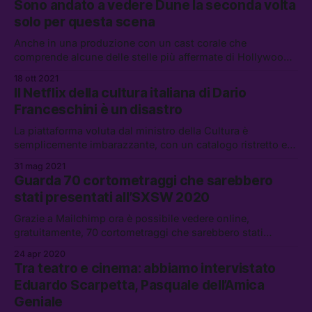
Sono andato a vedere Dune la seconda volta
solo per questa scena
Anche in una produzione con un cast corale che
comprende alcune delle stelle più affermate di Hollywood
sono i dettagli a fare la differenza. Denis Villeneuve lo sa
18 ott 2021
benissimo e in Dune ha dimostrato di aver appreso la
Il Netflix della cultura italiana di Dario
lezione di Pierre Perrault, uno dei padri del cinema
Franceschini è un disastro
canadese
La piattaforma voluta dal ministro della Cultura è
semplicemente imbarazzante, con un catalogo ristretto e
prezzi completamente fuori dal mercato
31 mag 2021
Guarda 70 cortometraggi che sarebbero
stati presentati all’SXSW 2020
Grazie a Mailchimp ora è possibile vedere online,
gratuitamente, 70 cortometraggi che sarebbero stati
presentati al festival di Austin, in Texas.
24 apr 2020
Tra teatro e cinema: abbiamo intervistato
Eduardo Scarpetta, Pasquale dell’Amica
Geniale