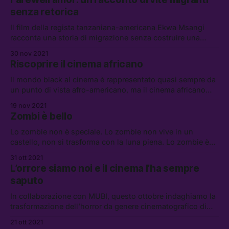
senza retorica
Il film della regista tanzaniana-americana Ekwa Msangi
racconta una storia di migrazione senza costruire una
narrazione sulla straordinarietà dei singoli, preferendo
30 nov 2021
concentrarsi sulla sfera emotiva dei propri personaggi.
Riscoprire il cinema africano
Il mondo black al cinema è rappresentato quasi sempre da
un punto di vista afro-americano, ma il cinema africano
nasconde pellicole attualissime che meritano di essere
19 nov 2021
riscoperte. Ve ne presentiamo alcune in collaborazione con
Zombi è bello
MUBI
Lo zombie non è speciale. Lo zombie non vive in un
castello, non si trasforma con la luna piena. Lo zombie è
lento e ha sempre fame. In collaborazione con MUBI.
31 ott 2021
L’orrore siamo noi e il cinema l’ha sempre
saputo
In collaborazione con MUBI, questo ottobre indaghiamo la
trasformazione dell’horror da genere cinematografico di
nicchia e sovversivo a elemento innervato e diluito in
21 ott 2021
quasi tutti i generi dei film contemporanei.