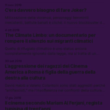
Literature in London e del London Migration Film Festival,
11 nov 2019
eventi che mirano a rompere le barriere geografiche e
C’era davvero bisogno di fare Joker?
mentali che ci dividono.
Mitizzazione della violenza, personaggi femminili
inesistenti, battute banali e cliché: il nuovo blockbuster di
Todd Phillips con Joaquin Phoenix è un film problematico
4 ott 2019
sotto mille punti di vista
The Climate Limbo: un documentario per
rompere il silenzio sui migranti climatici
Quello di rifugiato climatico è uno status ancora
completamente ignorato dalla legge, ma si tratta di un
problema che interesserà un numero di persone sempre
30 set 2019
crescente. Abbiamo parlato con Elena Brunello, di Dueotto
L’aggressione dei ragazzi del Cinema
Film, per farci raccontare the Climate Limbo, che sarà
America a Roma è figlia della guerra della
proiettato il prossimo 20 ott
destra alla cultura
David Habib e Valerio Colantoni sono stati aggrediti perché
“antifascisti,” ma l’insofferenza nei confronti della cultura
per tutti arriva dalla destra parlamentare.
17 giu 2019
Il cinema secondo Mariam Al Ferjani, regista
tunisina di trent’anni