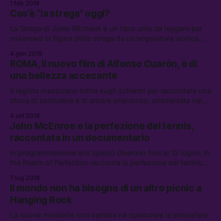
1 feb 2019
Cos’è “la strega” oggi?
La Strega di Jules Michelet è un libro utile da leggere per
osservare la figura della strega da un’angolatura storica
che ha valenza anche nel contemporaneo.
4 gen 2019
ROMA, il nuovo film di Alfonso Cuarón, è di
una bellezza accecante
Il regista messicano torna sugli schermi per raccontare una
storia di solitudine e di amore silenzioso, ambientata nel
quartiere della sua infanzia a Città del Messico.
4 set 2018
John McEnroe e la perfezione del tennis,
raccontata in un documentario
In programmazione allo spazio Oberdan fino al 12 luglio, In
the Realm of Perfection racconta la perfezione del tennis
attraverso uno dei suoi protagonisti assoluti, John
7 lug 2018
McEnroe.
Il mondo non ha bisogno di un altro picnic a
Hanging Rock
La nuova miniserie non sembra né riprendere le atmosfere