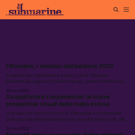
cinema
Filmmaker, i vincitori dell’edizione 2022
Il premio più importante è andato a Nuit Obscure –
Feuillets Sauvages di Sylvain George, il premio della Giuria
a Hardly Working del collettivo Total Refusal
28 nov 2022
Da spettatore a esperiencer: le nuove
prospettive visuali delle realtà estese
Una sezione fuori concorso di Filmmaker è interamente
dedicata alle sperimentazioni con le realtà estese: VR, AR,
XR. Ne parliamo con Luca Mosso, direttore del Festival, e
25 nov 2022
Barbara Grespi del progetto di ricerca AN-ICON
Farewell amor: un racconto di vite migranti