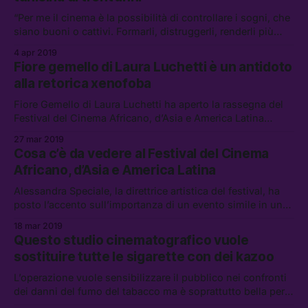
“Per me il cinema è la possibilità di controllare i sogni, che
siano buoni o cattivi. Formarli, distruggerli, renderli più
belli o terribili, questo potere che hai sul sogno, questo è il
4 apr 2019
cinema. La direzione di un sogno.”
Fiore gemello di Laura Luchetti è un antidoto
alla retorica xenofoba
Fiore Gemello di Laura Luchetti ha aperto la rassegna del
Festival del Cinema Africano, d’Asia e America Latina
perché testimonia la necessità di un approccio diverso a
27 mar 2019
sé stessi, agli altri e alle differenze che ci separano.
Cosa c’è da vedere al Festival del Cinema
Africano, d’Asia e America Latina
Alessandra Speciale, la direttrice artistica del festival, ha
posto l’accento sull’importanza di un evento simile in un
periodo in cui “si rischia di banalizzare questioni
18 mar 2019
complesse.”
Questo studio cinematografico vuole
sostituire tutte le sigarette con dei kazoo
L’operazione vuole sensibilizzare il pubblico nei confronti
dei danni del fumo del tabacco ma è soprattutto bella per
quanto sia demenziale.