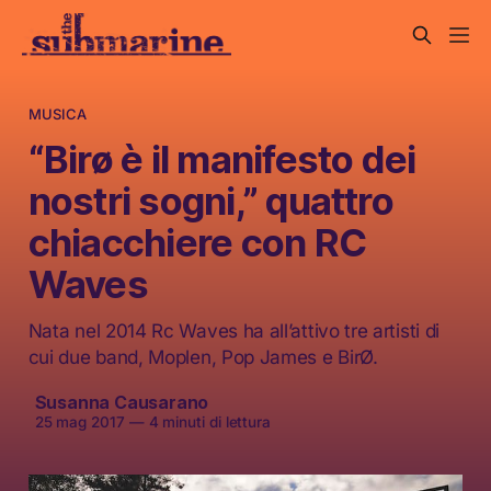
MUSICA
“Birø è il manifesto dei
nostri sogni,” quattro
chiacchiere con RC
Waves
Nata nel 2014 Rc Waves ha all’attivo tre artisti di
cui due band, Moplen, Pop James e BirØ.
Susanna Causarano
25 mag 2017
—
4 minuti di lettura