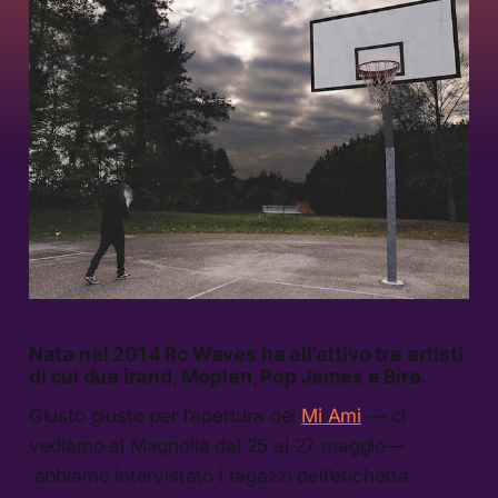
Nata nel 2014 Rc Waves ha all’attivo tre artisti
di cui due irand, Moplen, Pop James e Birø.
Giusto giusto per l’apertura del
Mi Ami
— ci
vediamo al Magnolia dal 25 al 27 maggio—
abbiamo intervistato i ragazzi dell’etichetta