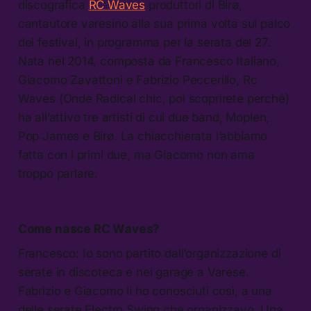
discografica
RC Waves
produttori di Birø,
cantautore varesino alla sua prima volta sul palco
del festival, in programma per la serata del 27.
Nata nel 2014, composta da Francesco Italiano,
Giacomo Zavattoni e Fabrizio Peccerillo, Rc
Waves (Onde Radical chic, poi scoprirete perché)
ha all’attivo tre artisti di cui due band, Moplen,
Pop James e Birø. La chiacchierata l’abbiamo
fatta con i primi due, ma Giacomo non ama
troppo parlare.
Come nasce RC Waves?
Francesco: Io sono partito dall’organizzazione di
serate in discoteca e nei garage a Varese.
Fabrizio e Giacomo li ho conosciuti così, a una
delle serate Electro Swing che organizzavo. Una