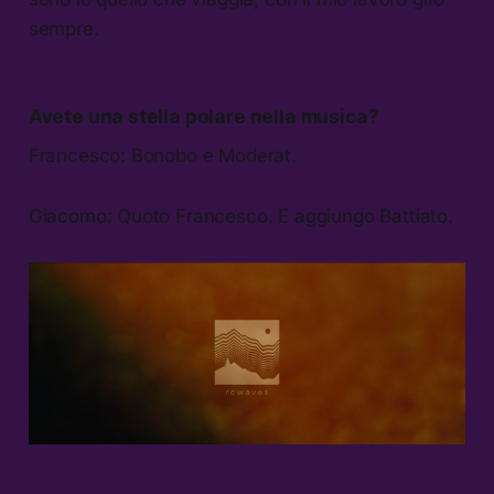
sempre.
Avete una stella polare nella musica?
Francesco: Bonobo e Moderat.
Giacomo: Quoto Francesco. E aggiungo Battiato.