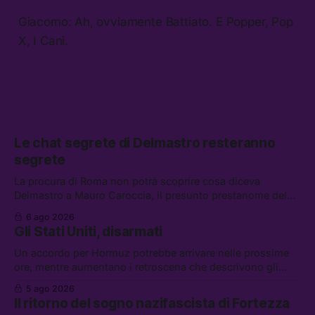
Giacomo: Ah, ovviamente Battiato. E Popper, Pop
X, I Cani.
Le chat segrete di Delmastro resteranno
segrete
La procura di Roma non potrà scoprire cosa diceva
Delmastro a Mauro Caroccia, il presunto prestanome del
clan Senese. Tra le altre notizie: le IDF hanno ripreso gli
6 ago 2026
attacchi in Libano, il governo chiederà 36 miliardi di
Gli Stati Uniti, disarmati
flessibilità in armi e energia, e Grokipedia è già stata
abbandonata
Un accordo per Hormuz potrebbe arrivare nelle prossime
ore, mentre aumentano i retroscena che descrivono gli
Stati Uniti come disarmati. Tra le altre notizie: le storie di
5 ago 2026
chi aspetta i dispersi di Ceuta, il boom dei carburanti
Il ritorno del sogno nazifascista di Fortezza
diluiti, e quanti attivisti anti data center sono stati arrestati