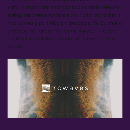
volta in studio abbiamo capito che, bello l’electro
swing, ma volevamo fare altro. I primi sono stati i
Pop James e poi i Moplen, beccati al Va Sul Palco
a Varese. Voi direte “ma come Varese” invece è
la città di Ghost Records che produce Dente o i
Selton.