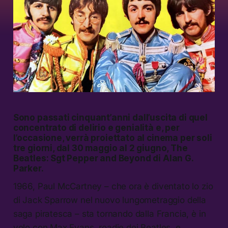
Sono passati cinquant’anni dall’uscita di quel
concentrato di delirio e genialità e, per
l’occasione, verrà proiettato al cinema per soli
tre giorni, dal 30 maggio al 2 giugno,
The
Beatles: Sgt Pepper and Beyond
di Alan G.
Parker.
1966, Paul McCartney – che ora è diventato lo zio
di Jack Sparrow nel nuovo lungometraggio della
saga piratesca – sta tornando dalla Francia, è in
volo con Max Evans, roadie dei Beatles, e