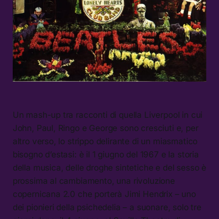
Un mash-up tra racconti di quella Liverpool in cui
John, Paul, Ringo e George sono cresciuti e, per
altro verso, lo strippo delirante di un miasmatico
bisogno d’estasi: è il 1 giugno del 1967 e la storia
della musica, delle droghe sintetiche e del sesso è
prossima al cambiamento, una rivoluzione
copernicana 2.0 che porterà Jimi Hendrix – uno
dei pionieri della psichedelia – a suonare, solo tre