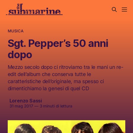
MUSICA
Sgt. Pepper’s 50 anni
dopo
Mezzo secolo dopo ci ritroviamo tra le mani un re-
edit dell’album che conserva tutte le
caratteristiche dell’originale, ma spesso ci
dimentichiamo la genesi di quel CD
Lorenzo Sassi
31 mag 2017
—
3 minuti di lettura