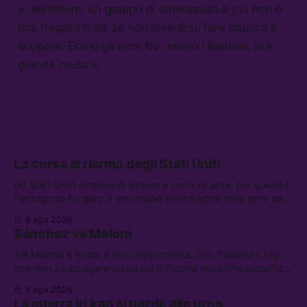
e dell’album: un gruppo di strampalati a cui non è
mai fregato nulla se non divertirsi, fare musica e
scopare. Erano gli anni ’60, erano i Beatles, era
grande musica.
La corsa al riarmo degli Stati Uniti
Gli Stati Uniti negano di essere a corto di armi, per quello il
Pentagono ha dato 3 settimane all’industria delle armi per
presentare piani di riarmo. Tra le altre notizie: il PAM
9 ago 2026
continuerà ad usare i servizi di Palantir, la protesta contro
Sánchez vs Meloni
La Russa, e la centrale elettrica di Amazon in Texas
Tra Madrid e Roma è crisi diplomatica, con Palazzo Chigi
che non sa spiegare quale sia il rischio reale che giustifica
la sospensione di Schengen. Tra le altre notizie: l’accordo
8 ago 2026
di difesa tra Arabia Saudita, Pakistan e Turchia, la crisi del
La guerra in Iran si perde alle urne