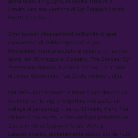
giorni dopo, il 4 giugno, al Saville Theatre di
Londra, una sua versione di Sgt Pepper’s Lonely
Hearts Club Band.
Sono passati cinquant’anni dall’uscita di quel
concentrato di delirio e genialità e, per
l’occasione, verrà proiettato al cinema per soli tre
giorni, dal 30 maggio al 2 giugno,
The Beatles: Sgt
Pepper and Beyond
di Alan G. Parker, già autore
di diversi documentari sui Clash, Vicious e altri.
Nel 1968 Jann Haworth e Peter Blake vincono un
Grammy per la miglior copertina realizzata: un
collage di personaggi – tra cui Einstein, Marx, Poe,
Aleister Crowley etc. – che verrà poi parodiato da
Zappa in
We’re Only in It for the Money
.
Lennon, intanto, probabilmente obnubilato da nubi