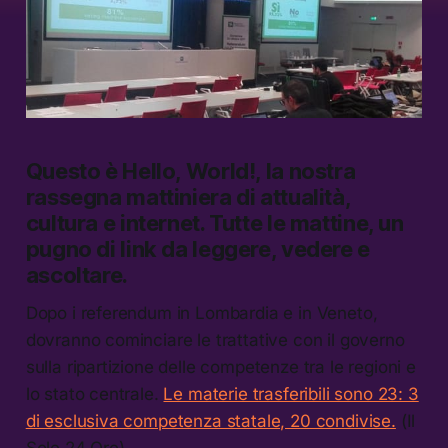
Questo è Hello, World!, la nostra
rassegna mattiniera di attualità,
cultura e internet.
Tutte le mattine, un
pugno di link da leggere, vedere e
ascoltare.
Dopo i referendum in Lombardia e in Veneto,
dovranno cominciare le trattative con il governo
sulla ripartizione delle competenze tra le regioni e
lo stato centrale.
Le materie trasferibili sono 23: 3
di esclusiva competenza statale, 20 condivise.
(Il