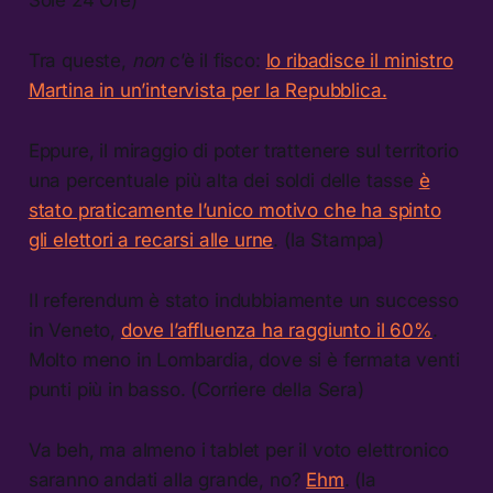
Sole 24 Ore)
Tra queste,
non
c’è il fisco:
lo ribadisce il ministro
Martina in un’intervista per la Repubblica.
Eppure, il miraggio di poter trattenere sul territorio
una percentuale più alta dei soldi delle tasse
è
stato praticamente l’unico motivo che ha spinto
gli elettori a recarsi alle urne
. (la Stampa)
Il referendum è stato indubbiamente un successo
in Veneto,
dove l’affluenza ha raggiunto il 60%
.
Molto meno in Lombardia, dove si è fermata venti
punti più in basso. (Corriere della Sera)
Va beh, ma almeno i tablet per il voto elettronico
saranno andati alla grande, no?
Ehm
. (la