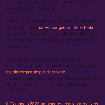
al Giappone di non avere forze armate se non a
scopo difensivo. (Reuters)
Contro l’Isis e l’estremismo islamico non bastano
gli attacchi aerei,
serve una guerra intellettuale
: lo
spiega bene Sarmad al Jilane, attivista siriano, tra
i fondatori di Raqqa is Being Slaughtered Silently.
(Al Bawaba)
Bowe Bergdahl, ex sergente dell’esercito
statunitense, prigioniero per 5 anni in Afghanistan,
rischia l’ergastolo per diserzione.
Dopo essersi
dichiarato colpevole, in un’intervista ha detto che
i talebani l’hanno trattato meglio dell’esercito.
(USA Today)
Il 23 maggio 2023 un gigantesco attentato a New