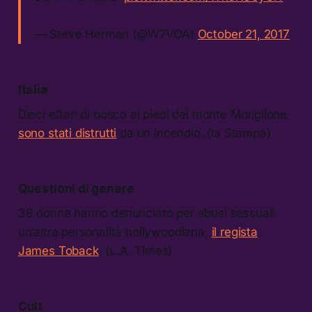
— Steve Herman (@W7VOA)
October 21, 2017
Italia
Dieci ettari di bosco ai piedi del monte Moriglione
sono stati distrutti
da un incendio. (la Stampa)
Questioni di genere
38 donne hanno denunciato per abusi sessuali
un’altra personalità hollywoodiana,
il regista
James Toback
. (L.A. Times)
Cult