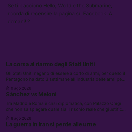
Se ti piacciono Hello, World e the Submarine,
ricorda di recensire la pagina su Facebook. A
domani! ?
La corsa al riarmo degli Stati Uniti
Gli Stati Uniti negano di essere a corto di armi, per quello il
Pentagono ha dato 3 settimane all’industria delle armi per
presentare piani di riarmo. Tra le altre notizie: il PAM
9 ago 2026
continuerà ad usare i servizi di Palantir, la protesta contro
Sánchez vs Meloni
La Russa, e la centrale elettrica di Amazon in Texas
Tra Madrid e Roma è crisi diplomatica, con Palazzo Chigi
che non sa spiegare quale sia il rischio reale che giustifica
la sospensione di Schengen. Tra le altre notizie: l’accordo
8 ago 2026
di difesa tra Arabia Saudita, Pakistan e Turchia, la crisi del
La guerra in Iran si perde alle urne
carburante irregolare, e un altro caso di IA ribelle