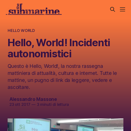
HELLO WORLD
Hello, World! Incidenti
autonomistici
Questo è Hello, World!, la nostra rassegna
mattiniera di attualità, cultura e internet. Tutte le
mattine, un pugno di link da leggere, vedere e
ascoltare.
Alessandro Massone
23 ott 2017
—
3 minuti di lettura