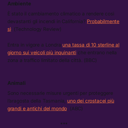
Ambiente
È stato il cambiamento climatico a rendere così
devastanti gli incendi in California?
Probabilmente
sì
. (Technology Review)
Entra in vigore a Londra
una tassa di 10 sterline al
giorno sui veicoli più inquinanti
che entrano nella
zona a traffico limitato della città. (BBC)
Animali
Sono necessarie misure urgenti per proteggere
l’aragosta della Tasmania,
uno dei crostacei più
grandi e antichi del mondo
. (ABC)
***