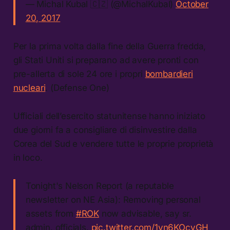
— Michal Kubal 🇨🇿 (@MichalKubal)
October
20, 2017
Per la prima volta dalla fine della Guerra fredda,
gli Stati Uniti si preparano ad avere pronti con
pre-allerta di sole 24 ore i propri
bombardieri
nucleari
. (Defense One)
Ufficiali dell’esercito statunitense hanno iniziato
due giorni fa a consigliare di disinvestire dalla
Corea del Sud e vendere tutte le proprie proprietà
in loco.
Tonight's Nelson Report (a reputable
newsletter on NE Asia): Removing personal
assets from
#ROK
now advisable, say sr.
admin. officials.
pic.twitter.com/1vn6KOcyGH