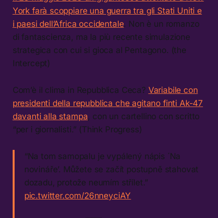
York farà scoppiare una guerra tra gli Stati Uniti e
i paesi dell’Africa occidentale
. Non è un romanzo
di fantascienza, ma la più recente simulazione
strategica con cui si gioca al Pentagono. (the
Intercept)
Com’è il clima in Repubblica Ceca?
Variabile con
presidenti della repubblica che agitano finti Ak-47
davanti alla stampa
, con un cartellino con scritto
“per i giornalisti.” (Think Progress)
“Na tom samopalu je vypálený nápis ´Na
novináře’. Můžete se začít postupně stahovat
dozadu, protože neumím střílet.”
pic.twitter.com/26nneyciAY