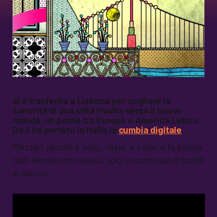
Si è trasferito a Lisbona per cogliere le
sonorità di una città rivolta verso il nuovo
mondo, un ponte tra Europa e America Latina.
Da lì ha portato in Italia la
cumbia digitale
.
Perché? perché è sexy, vitale, a colori e fa ballare
tutti. Niente ritmi veloci, solo un centinaio di battiti
al minuto.