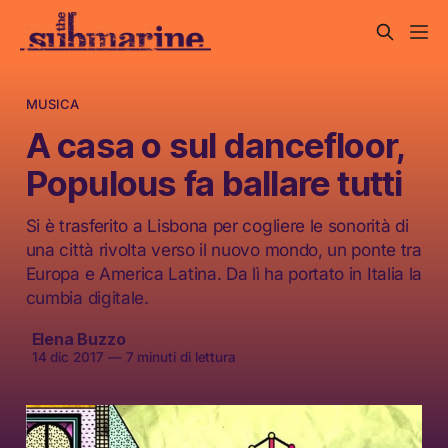
MUSICA
A casa o sul dancefloor,
Populous fa ballare tutti
Si è trasferito a Lisbona per cogliere le sonorità di
una città rivolta verso il nuovo mondo, un ponte tra
Europa e America Latina. Da lì ha portato in Italia la
cumbia digitale.
Elena Buzzo
14 dic 2017
—
7 minuti di lettura