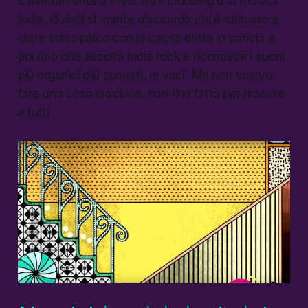
è esattamente a metà tra il clubbing e la musica
indie. Quindi sì, mette d’accordo chi è abituato a
stare sotto palco con la cassa dritta in pancia e
poi uno che ascolta indie rock e riconosce i suoni
più organici più suonati, le voci. Ma non volevo
fare una cosa piaciona, non l’ho fatto per piacere
a tutti.