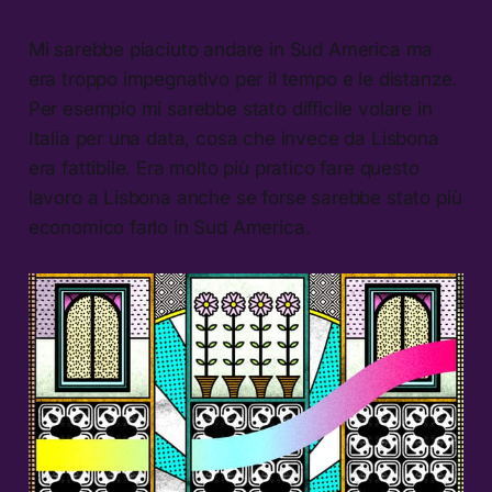
Mi sarebbe piaciuto andare in Sud America ma
era troppo impegnativo per il tempo e le distanze.
Per esempio mi sarebbe stato difficile volare in
Italia per una data, cosa che invece da Lisbona
era fattibile. Era molto più pratico fare questo
lavoro a Lisbona anche se forse sarebbe stato più
economico farlo in Sud America.