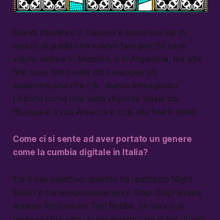
Quindi trasferirsi a Lisbona è stato una via di
mezzo di quello che volevo fare perché sarei
voluto andare in Messico, o in Argentina, ma alla
fine sono finito nella città europea più
sudamericana che c’è. Avevo immaginato
Lisbona come una sorta di ponte ideale tra
l’Europa e il sud America e cosi alla fine è stato.
Come ci si sente ad aver portato un genere
come la cumbia digitale in Italia?
Era il mio obiettivo: quando ho realizzato Night
Safari e contemporaneamente Clap! Clap! aveva
appena fatto uscire Tayi Bebba, un sacco di
persone stilavano un parallelismo tra di noi. Allora