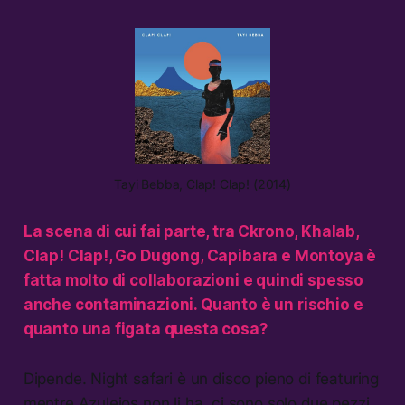
Tayi Bebba, Clap! Clap! (2014)
La scena di cui fai parte, tra Ckrono, Khalab,
Clap! Clap!, Go Dugong, Capibara e Montoya è
fatta molto di collaborazioni e quindi spesso
anche contaminazioni. Quanto è un rischio e
quanto una figata questa cosa?
Dipende. Night safari è un disco pieno di featuring
mentre Azulejos non li ha, ci sono solo due pezzi