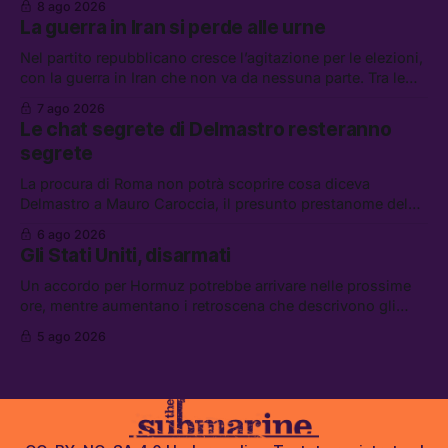
8 ago 2026
di difesa tra Arabia Saudita, Pakistan e Turchia, la crisi del
La guerra in Iran si perde alle urne
carburante irregolare, e un altro caso di IA ribelle
Nel partito repubblicano cresce l’agitazione per le elezioni,
con la guerra in Iran che non va da nessuna parte. Tra le
altre notizie: due alti dirigenti del Mossad hanno perso il
7 ago 2026
lavoro, Schlein prova a mettere in sicurezza la coalizione, e
Le chat segrete di Delmastro resteranno
che cos’è lo “Spiralismo,” la religione degli agenti IA
segrete
La procura di Roma non potrà scoprire cosa diceva
Delmastro a Mauro Caroccia, il presunto prestanome del
clan Senese. Tra le altre notizie: le IDF hanno ripreso gli
6 ago 2026
attacchi in Libano, il governo chiederà 36 miliardi di
Gli Stati Uniti, disarmati
flessibilità in armi e energia, e Grokipedia è già stata
abbandonata
Un accordo per Hormuz potrebbe arrivare nelle prossime
ore, mentre aumentano i retroscena che descrivono gli
Stati Uniti come disarmati. Tra le altre notizie: le storie di
5 ago 2026
chi aspetta i dispersi di Ceuta, il boom dei carburanti
diluiti, e quanti attivisti anti data center sono stati arrestati