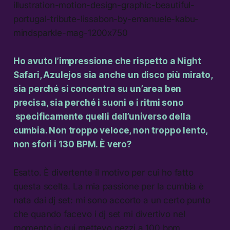
Ho avuto l’impressione che rispetto a Night
Safari, Azulejos sia anche un disco più mirato,
sia perché si concentra su un’area ben
precisa, sia perché i suoni e i ritmi sono
specificamente quelli dell’universo della
cumbia. Non troppo veloce, non troppo lento,
non sfori i 130 BPM. È vero?
Esatto. È divertente il motivo per cui ho fatto
questa scelta. La mia passione per la cumbia è
nata dai dj set: mi sono accorto a un certo punto
che quando facevo i dj set mi divertivo nel
momento in cui mettevo pezzi a 100 bpm