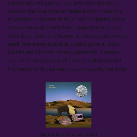
conosciuto nel giro si deve prendere dei rischi:
sapevo che qualcuno avrebbe storto il naso ma
mi sentivo in dovere di farlo. Non mi pento, sono
stracontento di averlo fatto. Soprattutto perché
tutte le persone che hanno ispirato questo lavoro,
quelli che erano i papà di questo genere, dopo
l’uscita del disco mi hanno contattato o hanno
suonato i miei pezzi o mi chiesto collaborazioni.
Più contento di così non potevo esserlo, sul serio.
Night Safari, Populous (2014)