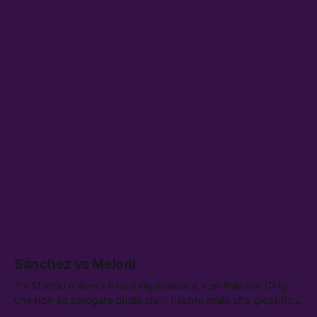
Sánchez vs Meloni
Tra Madrid e Roma è crisi diplomatica, con Palazzo Chigi
che non sa spiegare quale sia il rischio reale che giustifica
la sospensione di Schengen. Tra le altre notizie: l’accordo