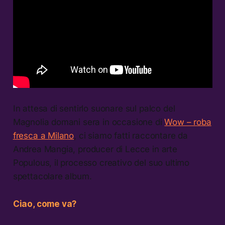
In attesa di sentirlo suonare sul palco del
Magnolia domani sera in occasione di
Wow – roba
fresca a Milano
, ci siamo fatti raccontare da
Andrea Mangia, producer di Lecce in arte
Populous, il processo creativo del suo ultimo
spettacolare album.
Ciao, come va?