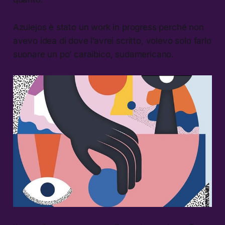
Azulejos è stato un work in progress perché non
avevo idea di dove l’avrei scritto, volevo solo farlo
suonare un po’ caraibico, sudamericano.