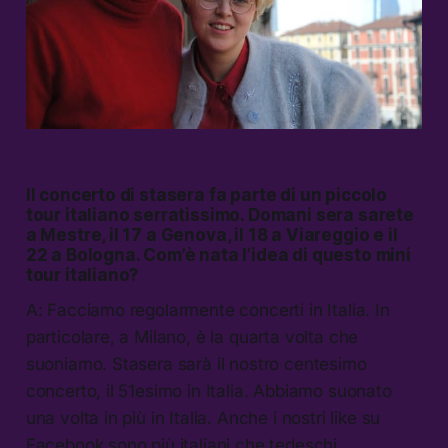
Il concerto di stasera fa parte di un piccolo
tour italiano serratissimo. Domani sera sarete
a Mestre, il 17 a Genova, il 18 a Viareggio e il
22 a Bologna. Com’è nata l’idea di questo mini
tour italiano?
A: Facciamo regolarmente concerti in Italia. In
particolare, a Milano, è la quarta volta che
suoniamo. Stasera sarà il nostro centesimo
concerto, il 51esimo in Italia. Abbiamo suonato
una volta in più in Italia. Anche i nostri like su
Facebook sono più italiani che tedeschi.