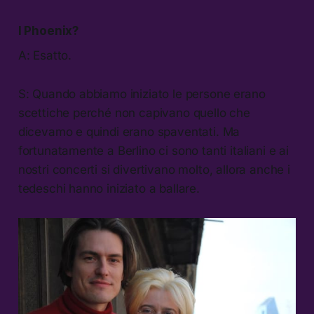
I Phoenix?
A: Esatto.
S: Quando abbiamo iniziato le persone erano
scettiche perché non capivano quello che
dicevamo e quindi erano spaventati. Ma
fortunatamente a Berlino ci sono tanti italiani e ai
nostri concerti si divertivano molto, allora anche i
tedeschi hanno iniziato a ballare.