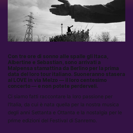
Con tre ore di sonno alle spalle gli Itaca,
Albertine e Sebastian, sono arrivati a
Malpensa stamattina da Berlino per la prima
data del loro tour italiano. Suoneranno stasera
al LOVE in via Melzo — il loro centesimo
concerto — e non potete perderveli.
Ci siamo fatti raccontare la loro passione per
l’Italia, da cui è nata quella per la nostra musica
degli anni Settanta e Ottanta e la nostalgia per le
prime edizioni del Festival di Sanremo.