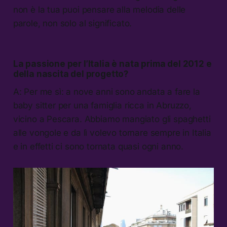
non è la tua puoi pensare alla melodia delle
parole, non solo al significato.
La passione per l’Italia è nata prima del 2012 e
della nascita del progetto?
A: Per me sì: a nove anni sono andata a fare la
baby sitter per una famiglia ricca in Abruzzo,
vicino a Pescara. Abbiamo mangiato gli spaghetti
alle vongole e da lì volevo tornare sempre in Italia
e in effetti ci sono tornata quasi ogni anno.