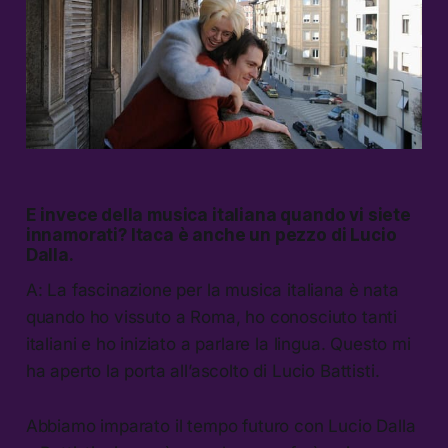
E invece della musica italiana quando vi siete
innamorati?
Itaca
è anche un pezzo di Lucio
Dalla.
A: La fascinazione per la musica italiana è nata
quando ho vissuto a Roma, ho conosciuto tanti
italiani e ho iniziato a parlare la lingua. Questo mi
ha aperto la porta all’ascolto di Lucio Battisti.
Abbiamo imparato il tempo futuro con Lucio Dalla