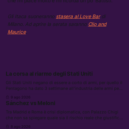
che mi piace molto e mi ricorda un po’ Battisti.
Gli Itaca suoneranno
stasera al Love Bar
di
Milano. Ad aprire la serata saranno
Clio and
Maurice
.
La corsa al riarmo degli Stati Uniti
Gli Stati Uniti negano di essere a corto di armi, per quello il
Pentagono ha dato 3 settimane all’industria delle armi per
presentare piani di riarmo. Tra le altre notizie: il PAM
9 ago 2026
continuerà ad usare i servizi di Palantir, la protesta contro
Sánchez vs Meloni
La Russa, e la centrale elettrica di Amazon in Texas
Tra Madrid e Roma è crisi diplomatica, con Palazzo Chigi
che non sa spiegare quale sia il rischio reale che giustifica
la sospensione di Schengen. Tra le altre notizie: l’accordo
8 ago 2026