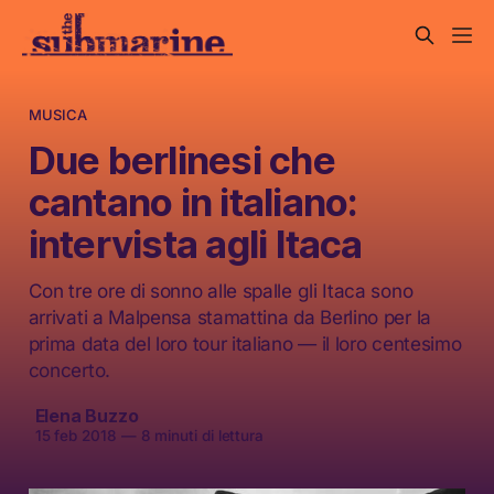
MUSICA
Due berlinesi che
cantano in italiano:
intervista agli Itaca
Con tre ore di sonno alle spalle gli Itaca sono
arrivati a Malpensa stamattina da Berlino per la
prima data del loro tour italiano — il loro centesimo
concerto.
Elena Buzzo
15 feb 2018
—
8 minuti di lettura