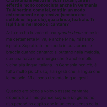
Citate anche Milva nei vostri brani, che in
effetti è molto conosciuta anche in Germania.
Tu Albertine, come lei, canti in un modo
estremamente espressivo (sembra che
sottolinei le parole), quasi lirico, teatrale. Ti
ispiri a lei nel modo di cantare?
A: Io non ho la voce di una
grande dame
come lei
ma certamente Milva, e anche Mina, mi hanno
ispirata. Soprattutto nel modo in cui aprono le
braccia quando cantano: si buttano nella melodia,
con una forza e un’energia che è anche molto
vicina alla lingua italiana. In Germania non c’è, è
tutto molto più chiuso, sia i gesti che la lingua che
le melodie. Mi ci sono ritrovata in quei gesti.
Quando ero piccola volevo essere cantante
d’opera. Era il mio grande sogno e un giorno ho
riso perché ho capito che in un certo senso ce la