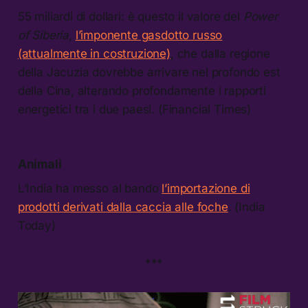
55 miliardi di dollari: è questo il valore del
Power
of Siberia
,
l’imponente gasdotto russo
(attualmente in costruzione)
, che dalla regione
della Jacuzia dovrebbe arrivare nel profondo est
della Cina, alterando profondamente i rapporti
energetici tra i due paesi. (Financial Times)
Animali
L’India ha messo al bando
l’importazione di
prodotti derivati dalla caccia alle foche
. (India
Today)
***