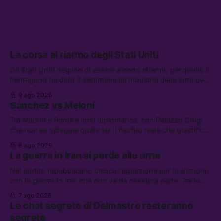
La corsa al riarmo degli Stati Uniti
Gli Stati Uniti negano di essere a corto di armi, per quello il
Pentagono ha dato 3 settimane all’industria delle armi per
presentare piani di riarmo. Tra le altre notizie: il PAM
9 ago 2026
continuerà ad usare i servizi di Palantir, la protesta contro
Sánchez vs Meloni
La Russa, e la centrale elettrica di Amazon in Texas
Tra Madrid e Roma è crisi diplomatica, con Palazzo Chigi
che non sa spiegare quale sia il rischio reale che giustifica
la sospensione di Schengen. Tra le altre notizie: l’accordo
8 ago 2026
di difesa tra Arabia Saudita, Pakistan e Turchia, la crisi del
La guerra in Iran si perde alle urne
carburante irregolare, e un altro caso di IA ribelle
Nel partito repubblicano cresce l’agitazione per le elezioni,
con la guerra in Iran che non va da nessuna parte. Tra le
altre notizie: due alti dirigenti del Mossad hanno perso il
7 ago 2026
lavoro, Schlein prova a mettere in sicurezza la coalizione, e
Le chat segrete di Delmastro resteranno
che cos’è lo “Spiralismo,” la religione degli agenti IA
segrete