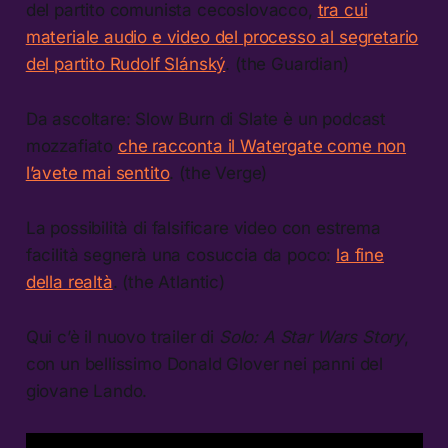
del partito comunista cecoslovacco,
tra cui
materiale audio e video del processo al segretario
del partito Rudolf Slánský
. (the Guardian)
Da ascoltare: Slow Burn di Slate è un podcast
mozzafiato
che racconta il Watergate come non
l’avete mai sentito
. (the Verge)
La possibilità di falsificare video con estrema
facilità segnerà una cosuccia da poco:
la fine
della realtà
. (the Atlantic)
Qui c’è il nuovo trailer di
Solo: A Star Wars Story
,
con un bellissimo Donald Glover nei panni del
giovane Lando.