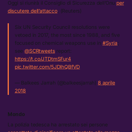
Oggi si riunirà il Consiglio di Sicurezza dell’Onu
per
discutere dell’attacco
. (Reuters)
Six UN Security Council resolutions were
vetoed in 2017, the most since 1988, and five
focused on chemical weapons use in
#Syria
;
see
@SCRtweets
report:
https://t.co/JTDtmSFur4
pic.twitter.com/5JDlhQBfVD
— Balkees Jarrah (@balkeesjarrah)
8 aprile
2018
Mondo
La polizia tedesca ha arrestato sei persone