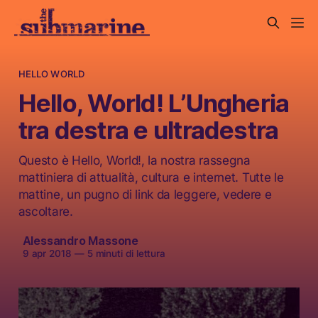
HELLO WORLD
Hello, World! L’Ungheria
tra destra e ultradestra
Questo è Hello, World!, la nostra rassegna
mattiniera di attualità, cultura e internet. Tutte le
mattine, un pugno di link da leggere, vedere e
ascoltare.
Alessandro Massone
9 apr 2018
—
5 minuti di lettura