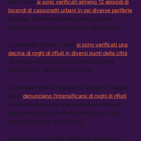
del 7 aprile
si sono verificati almeno 12 episodi di
incendi di cassonetti urbani in sei diverse periferie
(Cruillas, Tommaso Natale, Villaggio Santa
Rosalia, Falsomiele, Zisa e Zen). (Nuovo Sud)
La notte del 7 aprile a Gela
si sono verificati una
decina di roghi di rifiuti in diversi punti della città
.
Gli ambientalisti chiedono l’intervento della
magistratura. (Quotidiano di Gela)
Gli abitanti delle campagne tra Japigia e Triggiano
(Bari)
denunciano l’intensificarsi di roghi di rifiuti
.
La località è già nota alle autorità per i casi di
abbandono illecito di rifiuti verificatisi a inizio
inverno dell’anno. (Bari Today)
Ad oggi, i roghi di rifiuti verificatisi a partire da