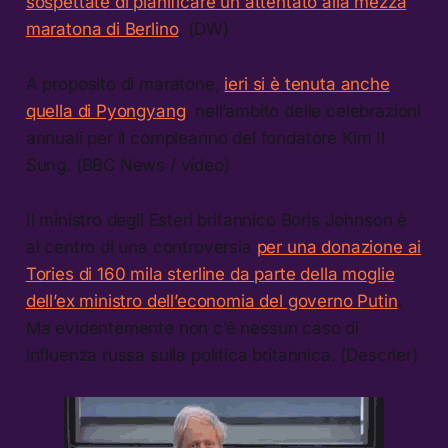
sospettate di pianificare un attentato alla mezza
maratona di Berlino
. (DW)
A proposito di maratone,
ieri si è tenuta anche
quella di Pyongyang
, nell’ambito delle celebrazioni
annuali per il compleanno del fondatore Kim Il
Sung. (BBC News / video)
Il ministro degli Esteri britannico Boris Johnson è
al centro di una controversia
per una donazione ai
Tories di 160 mila sterline da parte della moglie
dell’ex ministro dell’economia del governo Putin
.
Ma evidentemente non c’è nessun caso di
influenza russa sulla politica britannica. (Descrier)