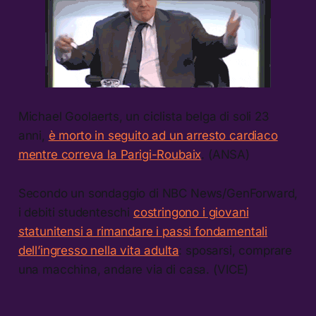
Michael Goolaerts, un ciclista belga di soli 23
anni,
è morto in seguito ad un arresto cardiaco
mentre correva la Parigi-Roubaix
. (ANSA)
Secondo un sondaggio di NBC News/GenForward,
i debiti studenteschi
costringono i giovani
statunitensi a rimandare i passi fondamentali
dell’ingresso nella vita adulta
: sposarsi, comprare
una macchina, andare via di casa. (VICE)