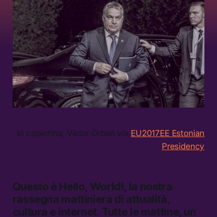
in copertina, Viktor Orban via
EU2017EE Estonian
Presidency
Questo è
Hello, World!,
la nostra
rassegna mattiniera di attualità,
cultura e internet.
Tutte le mattine, un