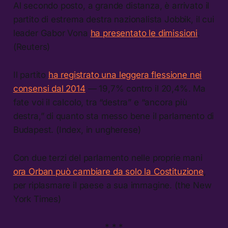
Al secondo posto, a grande distanza, è arrivato il
partito di estrema destra nazionalista Jobbik, il cui
leader Gabor Vona
ha presentato le dimissioni
.
(Reuters)
Il partito
ha registrato una leggera flessione nei
consensi dal 2014
— 19,7% contro il 20,4%. Ma
fate voi il calcolo, tra “destra” e “ancora più
destra,” di quanto sta messo bene il parlamento di
Budapest. (Index, in ungherese)
Con due terzi del parlamento nelle proprie mani
ora Orban può cambiare da solo la Costituzione
,
per riplasmare il paese a sua immagine. (the New
York Times)
* * *