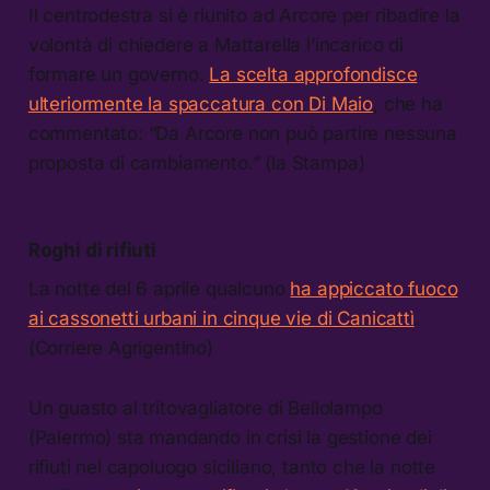
Il centrodestra si è riunito ad Arcore per ribadire la
volontà di chiedere a Mattarella l’incarico di
formare un governo.
La scelta approfondisce
ulteriormente la spaccatura con Di Maio
, che ha
commentato: “Da Arcore non può partire nessuna
proposta di cambiamento.” (la Stampa)
Roghi di rifiuti
La notte del 6 aprile qualcuno
ha appiccato fuoco
ai cassonetti urbani in cinque vie di Canicattì
.
(Corriere Agrigentino)
Un guasto al tritovagliatore di Bellolampo
(Palermo) sta mandando in crisi la gestione dei
rifiuti nel capoluogo siciliano, tanto che la notte