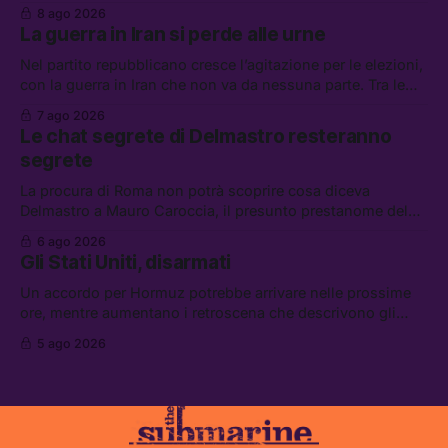
la sospensione di Schengen. Tra le altre notizie: l’accordo
8 ago 2026
di difesa tra Arabia Saudita, Pakistan e Turchia, la crisi del
La guerra in Iran si perde alle urne
carburante irregolare, e un altro caso di IA ribelle
Nel partito repubblicano cresce l’agitazione per le elezioni,
con la guerra in Iran che non va da nessuna parte. Tra le
altre notizie: due alti dirigenti del Mossad hanno perso il
7 ago 2026
lavoro, Schlein prova a mettere in sicurezza la coalizione, e
Le chat segrete di Delmastro resteranno
che cos’è lo “Spiralismo,” la religione degli agenti IA
segrete
La procura di Roma non potrà scoprire cosa diceva
Delmastro a Mauro Caroccia, il presunto prestanome del
clan Senese. Tra le altre notizie: le IDF hanno ripreso gli
6 ago 2026
attacchi in Libano, il governo chiederà 36 miliardi di
Gli Stati Uniti, disarmati
flessibilità in armi e energia, e Grokipedia è già stata
abbandonata
Un accordo per Hormuz potrebbe arrivare nelle prossime
ore, mentre aumentano i retroscena che descrivono gli
Stati Uniti come disarmati. Tra le altre notizie: le storie di
5 ago 2026
chi aspetta i dispersi di Ceuta, il boom dei carburanti
diluiti, e quanti attivisti anti data center sono stati arrestati