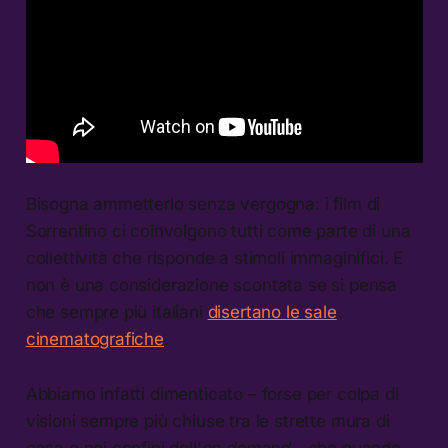
Bisogna ammetterlo senza vergogna: i film di
Sorrentino ci coinvolgono tutti come parte di una
collettività che risponde a stimoli immaginifici. E
non è una considerazione scontata se si pensa
che sempre più italiani
disertano le sale
cinematografiche
.
Abbiamo infatti dimenticato – forse per colpa di
visioni sempre più chiuse tra le strette mura di
casa e nei confini dell’
on demand
– che quando