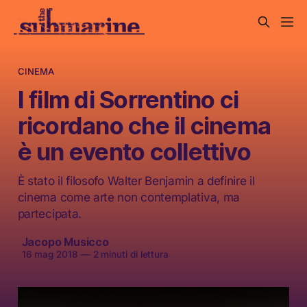
CINEMA
I film di Sorrentino ci
ricordano che il cinema
è un evento collettivo
È stato il filosofo Walter Benjamin a definire il
cinema come arte non contemplativa, ma
partecipata.
Jacopo Musicco
16 mag 2018
—
2 minuti di lettura