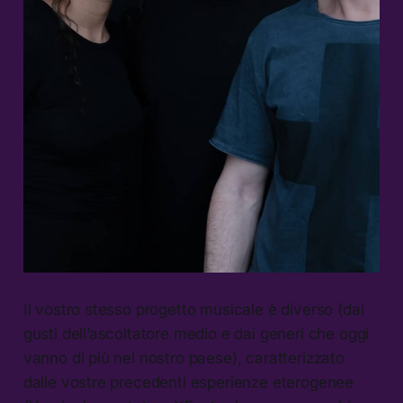
Il vostro stesso progetto musicale è diverso (dai
gusti dell’ascoltatore medio e dai generi che oggi
vanno di più nel nostro paese), caratterizzato
dalle vostre precedenti esperienze eterogenee