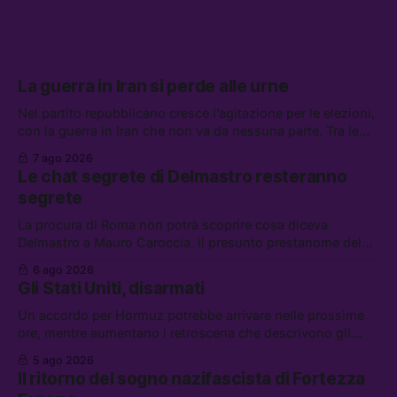
La guerra in Iran si perde alle urne
Nel partito repubblicano cresce l’agitazione per le elezioni,
con la guerra in Iran che non va da nessuna parte. Tra le
altre notizie: due alti dirigenti del Mossad hanno perso il
7 ago 2026
lavoro, Schlein prova a mettere in sicurezza la coalizione, e
Le chat segrete di Delmastro resteranno
che cos’è lo “Spiralismo,” la religione degli agenti IA
segrete
La procura di Roma non potrà scoprire cosa diceva
Delmastro a Mauro Caroccia, il presunto prestanome del
clan Senese. Tra le altre notizie: le IDF hanno ripreso gli
6 ago 2026
attacchi in Libano, il governo chiederà 36 miliardi di
Gli Stati Uniti, disarmati
flessibilità in armi e energia, e Grokipedia è già stata
abbandonata
Un accordo per Hormuz potrebbe arrivare nelle prossime
ore, mentre aumentano i retroscena che descrivono gli
Stati Uniti come disarmati. Tra le altre notizie: le storie di
5 ago 2026
chi aspetta i dispersi di Ceuta, il boom dei carburanti
Il ritorno del sogno nazifascista di Fortezza
diluiti, e quanti attivisti anti data center sono stati arrestati