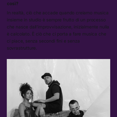
così?
In realtà, ciò che accade quando creiamo musica
insieme in studio è sempre frutto di un processo
che nasce dall’improvvisazione, inizialmente nulla
è calcolato. È ciò che ci porta a fare musica che
ci piace, senza secondi fini e senza
sovrastrutture.