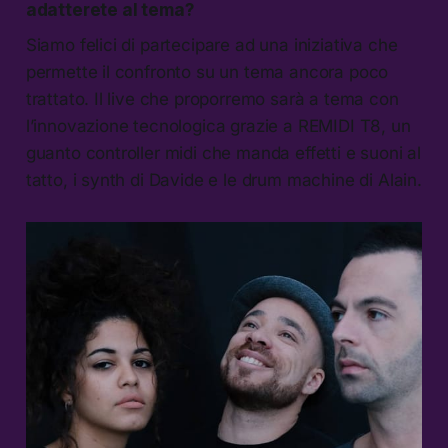
adatterete al tema?
Siamo felici di partecipare ad una iniziativa che
permette il confronto su un tema ancora poco
trattato. Il live che proporremo sarà a tema con
l’innovazione tecnologica grazie a REMIDI T8, un
guanto controller midi che manda effetti e suoni al
tatto, i synth di Davide e le drum machine di Alain.