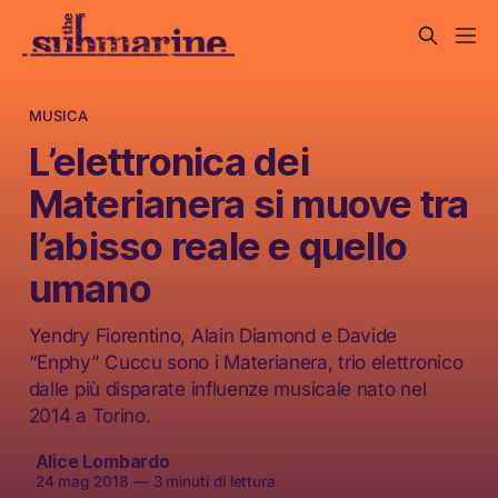
MUSICA
L’elettronica dei
Materianera si muove tra
l’abisso reale e quello
umano
Yendry Fiorentino, Alain Diamond e Davide
“Enphy” Cuccu sono i Materianera, trio elettronico
dalle più disparate influenze musicale nato nel
2014 a Torino.
Alice Lombardo
24 mag 2018
—
3 minuti di lettura