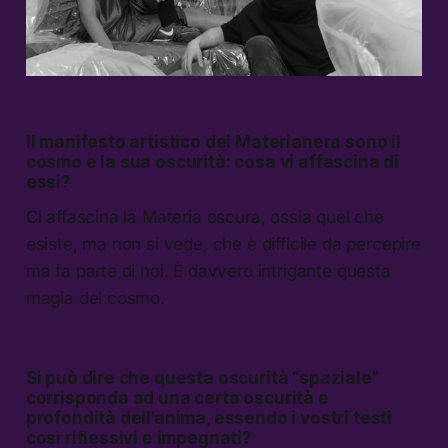
Il manifesto artistico dei Materianera sono il
cosmo e la sua oscurità: cosa vi affascina di
essi?
Ci affascina la Materia oscura, ossia quel che
esiste, ma non si vede, che è difficile da percepire
ma fa parte di noi. È davvero intrigante questa
magia del cosmo.
Si può dire che questa oscurità “spaziale”
corrisponda ad una certa oscurità e
profondità dell’anima, essendo i vostri testi
così riflessivi e impegnati?