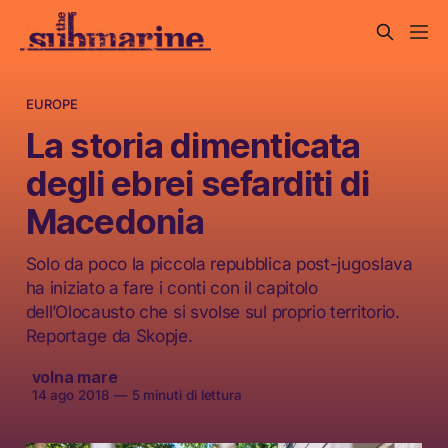
EUROPE
La storia dimenticata
degli ebrei sefarditi di
Macedonia
Solo da poco la piccola repubblica post-jugoslava
ha iniziato a fare i conti con il capitolo
dell’Olocausto che si svolse sul proprio territorio.
Reportage da Skopje.
volna mare
14 ago 2018
—
5 minuti di lettura