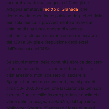
monarchia cattolica spagnola di Castiglia e
Aragona emetteva
l’editto di Granada
, che
decretava la repentina espulsione degli ebrei dalla
penisola iberica. Il provvedimento arrivava al
culmine di una lunga ondata di violenza
antisemita, sfociata in eventi come il massacro
del 1391 a Siviglia e l’espulsione degli ebrei
dall’Andalusia nel 1483.
Se alcuni membri della comunità ebraica decisero
allora di convertirsi — almeno di facciata — al
cristianesimo, molti scelsero di lasciare la
Spagna. I numeri non sono certi, ma si parla di
circa 50-100.000 ebrei che lasciarono la penisola
iberica. Questo esilio forzato produsse quella che
viene definita
diaspora sefardita
, dal toponimo
biblico per Spagna, “Sepharad.” Meta di questi