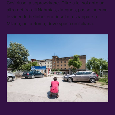
Così riuscì a sopravvivere. Oltre a lei soltanto un
altro dei fratelli Nahmias, Jacques, passò indenne
le vicende belliche: era riuscito a scappare a
Milano, poi a Roma, dove sposò un’italiana.