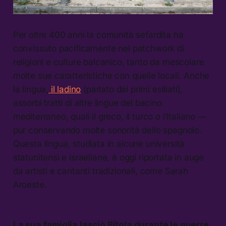
Per oltre 400 anni la comunità sefardita ha
convissuto pacificamente nel patchwork di
religioni e culture balcanico, tanto da mescolare
molte sue caratteristiche con quelle locali. Anche
la lingua,
il ladino
(parlato dai primi esiliati),
assorbì tratti di altre lingue del bacino
mediterraneo, quali il greco, il turco o l’italiano —
pur conservando molte sonorità dello spagnolo.
Questa lingua, studiata in alcune università
statunitensi e israeliane, è oggi riportata in auge
da artisti e cantanti tradizionali, come Sarah
Aroeste.
La sua famiglia lasciò Bitola durante le guerre