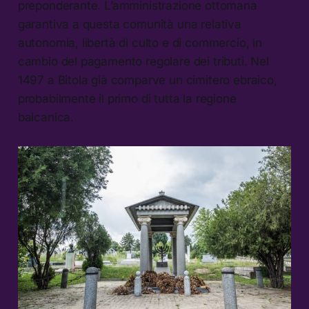
preponderante. L’amministrazione ottomana
garantiva a questa comunità una relativa
autonomia, libertà di culto e di commercio, in
cambio del pagamento regolare dei tributi. Nel
1497 a Bitola già comparve un cimitero ebraico,
probabilmente il primo di tutta la regione
balcanica.