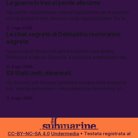
La guerra in Iran si perde alle urne
carburante irregolare, e un altro caso di IA ribelle
Nel partito repubblicano cresce l’agitazione per le elezioni,
con la guerra in Iran che non va da nessuna parte. Tra le
altre notizie: due alti dirigenti del Mossad hanno perso il
7 ago 2026
lavoro, Schlein prova a mettere in sicurezza la coalizione, e
Le chat segrete di Delmastro resteranno
che cos’è lo “Spiralismo,” la religione degli agenti IA
segrete
La procura di Roma non potrà scoprire cosa diceva
Delmastro a Mauro Caroccia, il presunto prestanome del
clan Senese. Tra le altre notizie: le IDF hanno ripreso gli
6 ago 2026
attacchi in Libano, il governo chiederà 36 miliardi di
Gli Stati Uniti, disarmati
flessibilità in armi e energia, e Grokipedia è già stata
abbandonata
Un accordo per Hormuz potrebbe arrivare nelle prossime
ore, mentre aumentano i retroscena che descrivono gli
Stati Uniti come disarmati. Tra le altre notizie: le storie di
5 ago 2026
chi aspetta i dispersi di Ceuta, il boom dei carburanti
diluiti, e quanti attivisti anti data center sono stati arrestati
CC–BY–NC–SA 4.0
Undermedia
• Testata registrata al