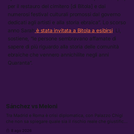
per il restauro del cimitero [di Bitola] e dai
numerosi festival culturali promossi dal governo
dedicati agli artisti e alla storia ebraica”. Lo scorso
anno Sarah
è stata invitata a Bitola a esibirsi
. Lì,
sostiene, “le persone sembravano affamate di
sapere di più riguardo alla storia delle comunità
ebraiche che vennero annichilite negli anni
Quaranta”.
Sánchez vs Meloni
Tra Madrid e Roma è crisi diplomatica, con Palazzo Chigi
che non sa spiegare quale sia il rischio reale che giustifica
la sospensione di Schengen. Tra le altre notizie: l’accordo
8 ago 2026
di difesa tra Arabia Saudita, Pakistan e Turchia, la crisi del