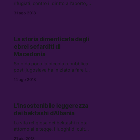
rifugiati, contro il diritto all’aborto,
la parità di genere e
31 ago 2018
l’omosessualità, in Polonia
affondano le proprie radici in
un’epica nazionale lunga più di un
millennio.
La storia dimenticata degli
ebrei sefarditi di
Macedonia
Solo da poco la piccola repubblica
post-jugoslava ha iniziato a fare i
conti con il capitolo dell’Olocausto
14 ago 2018
che si svolse sul proprio territorio.
Reportage da Skopje.
L’insostenibile leggerezza
dei bektashi d’Albania
La vita religiosa dei bektashi ruota
attorno alle teqqe, i luoghi di culto
dove i fedeli si ritrovano a pregare,
21 giu 2018