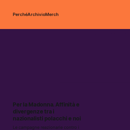
Perché
Archivio
Merch
volna 
Per la Madonna. Affinità e
divergenze tra i
nazionalisti polacchi e noi
Le campagne reazionarie contro i