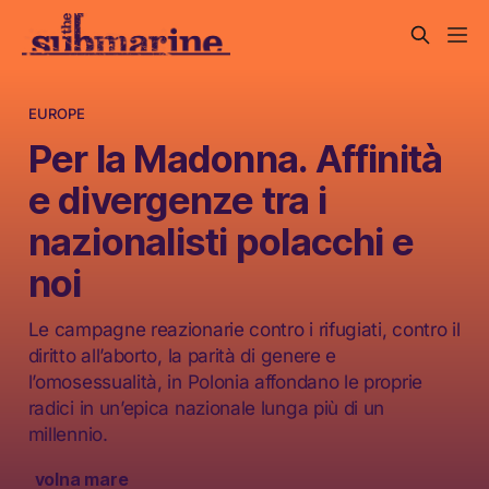
EUROPE
Per la Madonna. Affinità
e divergenze tra i
nazionalisti polacchi e
noi
Le campagne reazionarie contro i rifugiati, contro il
diritto all’aborto, la parità di genere e
l’omosessualità, in Polonia affondano le proprie
radici in un’epica nazionale lunga più di un
millennio.
volna mare