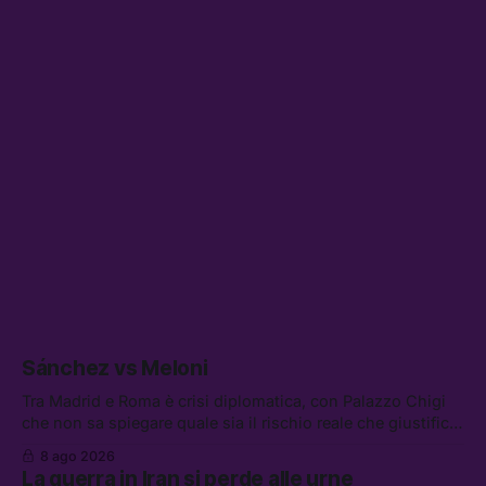
Sánchez vs Meloni
Tra Madrid e Roma è crisi diplomatica, con Palazzo Chigi
che non sa spiegare quale sia il rischio reale che giustifica
la sospensione di Schengen. Tra le altre notizie: l’accordo
8 ago 2026
di difesa tra Arabia Saudita, Pakistan e Turchia, la crisi del
La guerra in Iran si perde alle urne