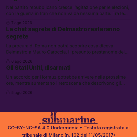
carburante irregolare, e un altro caso di IA ribelle
Nel partito repubblicano cresce l’agitazione per le elezioni,
con la guerra in Iran che non va da nessuna parte. Tra le
altre notizie: due alti dirigenti del Mossad hanno perso il
7 ago 2026
lavoro, Schlein prova a mettere in sicurezza la coalizione, e
Le chat segrete di Delmastro resteranno
che cos’è lo “Spiralismo,” la religione degli agenti IA
segrete
La procura di Roma non potrà scoprire cosa diceva
Delmastro a Mauro Caroccia, il presunto prestanome del
clan Senese. Tra le altre notizie: le IDF hanno ripreso gli
6 ago 2026
attacchi in Libano, il governo chiederà 36 miliardi di
Gli Stati Uniti, disarmati
flessibilità in armi e energia, e Grokipedia è già stata
abbandonata
Un accordo per Hormuz potrebbe arrivare nelle prossime
ore, mentre aumentano i retroscena che descrivono gli
Stati Uniti come disarmati. Tra le altre notizie: le storie di
5 ago 2026
chi aspetta i dispersi di Ceuta, il boom dei carburanti
diluiti, e quanti attivisti anti data center sono stati arrestati
CC–BY–NC–SA 4.0
Undermedia
• Testata registrata al
tribunale di Milano (n. 162 del 11/05/2017)