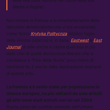
della vita della nazione nel cuore della sua
Madre e Regina
”.
Raccontare la Polonia e lo smantellamento delle
istituzioni democratiche che vi sta avvenendo,
come fanno
Krytyka Politycnza
(storico foglio
della sinistra polacca) e, in Italia,
Eastwest
e
East
Journal
, è utile anche a capire qualcosa in più
della crisi di quella democrazia liberale che si
candidava a “Fine della Storia” poco meno di
trent’anni fa. E anche della declinazione nostrana
di questa crisi.
La Polonia è il sesto stato per popolazione in
Unione europea, ha più abitanti da sola di tutti
gli altri nove stati entrati con lei nel 2004
.
Buona parte del confine orientale dell’Unione