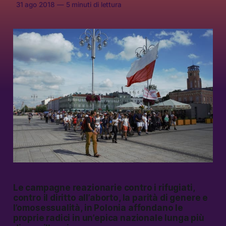
31 ago 2018
—
5 minuti di lettura
Le campagne reazionarie contro i rifugiati,
contro il diritto all’aborto, la parità di genere e
l’omosessualità, in Polonia affondano le
proprie radici in un’epica nazionale lunga più