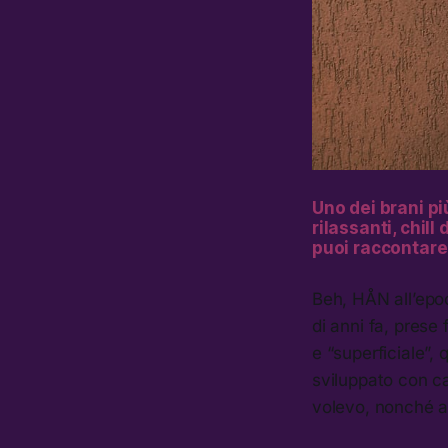
Uno dei brani più
rilassanti,
chill
d
puoi raccontare
Beh, HÅN all’epoc
di anni fa, pres
e “superficiale”, 
sviluppato con c
volevo, nonché al