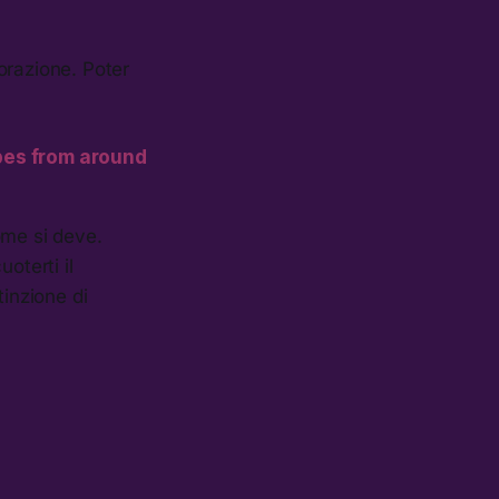
borazione. Poter
ibes from around
ome si deve.
oterti il
tinzione di