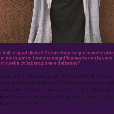
 belli di quel disco è
Dream Yoga
. In quel caso le at
ei tuoi suoni si fondono magnificamente con la voce 
 di quella collaborazione e del brano?
a era la mia fidanzata, quindi la collaborazione, nata pi
e forma abbastanza facilmente. Fu effettivamente una ste
quella della voce, ma mi piacque fin da subito. Il brano in
alma, ho pensato bene al mood che volevo creare e agli 
la scelta dei suoni.