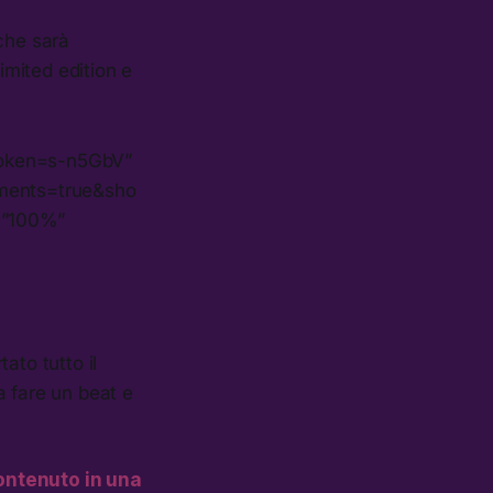
 che sarà
imited edition e
token=s-n5GbV”
ments=true&sho
=”100%”
ato tutto il
a fare un beat e
contenuto in una