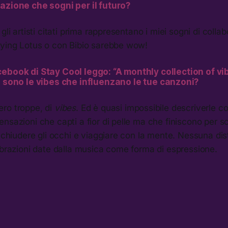
azione che sogni per il futuro?
gli artisti citati prima rappresentano i miei sogni di colla
lying Lotus o con Bibio sarebbe wow!
cebook di Stay Cool leggo: “A monthly collection of v
i sono le
vibes
che influenzano le tue canzoni?
ro troppe, di
vibes
. Ed è quasi impossibile descriverle c
nsazioni che capti a fior di pelle ma che finiscono per scu
o chiudere gli occhi e viaggiare con la mente. Nessuna dis
ibrazioni date dalla musica come forma di espressione.