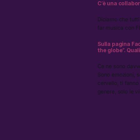
C’è una collabor
Diciamo che tutti 
far musica con F
Sulla pagina Fa
the globe”. Qual
Ce ne sono davve
Sono emozioni, se
cervello, ti fann
genere, solo le v