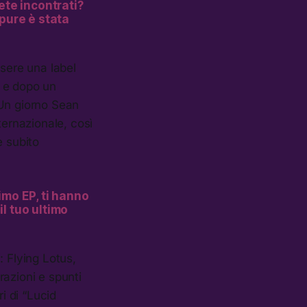
ete incontrati?
ppure è stata
ssere una label
) e dopo un
 Un giorno Sean
ternazionale, così
’è subito
primo EP, ti hanno
l tuo ultimo
: Flying Lotus,
razioni e spunti
i di “Lucid