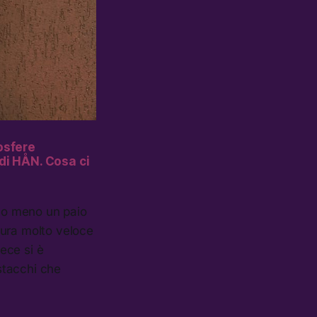
mosfere
di HÅN. Cosa ci
ù o meno un paio
sura molto veloce
vece si è
stacchi che