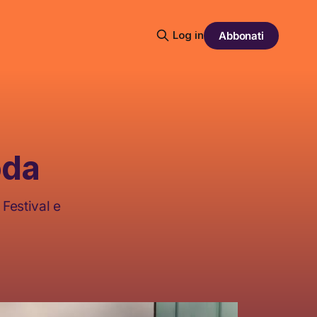
Log in
Abbonati
oda
Festival e