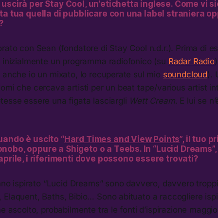
uscirà per Stay Cool, un’etichetta inglese. Come vi si
ta tua quella di pubblicare con una label straniera o
?
rato con Sean (fondatore di Stay Cool n.d.r.). Prima di e
o inizialmente un programma radiofonico (su
Radar Radio
 anche io un mixato, lo recuperate sul mio
soundcloud
).
omi che cercava artisti per un beat tape/various artist in
tesse essere una figata lasciargli
Wett Cream
. E lui se n
uando è uscito “
Hard Times and View Points
”, il tuo 
obo, oppure a Shigeto o a Teebs. In “Lucid Dreams”, i
aprile, i riferimenti dove possono essere trovati?
anno ispirato “Lucid Dreams” sono davvero, davvero troppi
Elaquent, Baths, Bibio… Sono abituato a raccogliere ispi
he ascolto, probabilmente tra le fonti d’ispirazione maggior