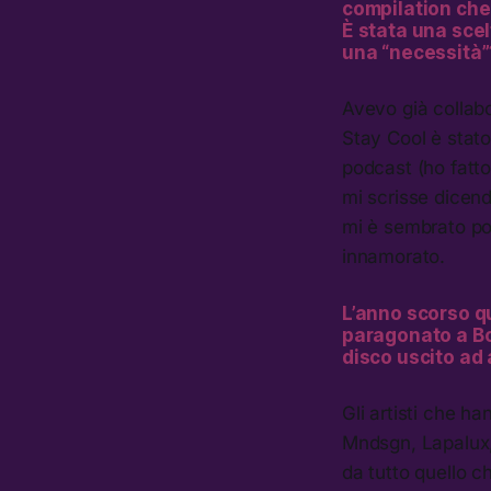
compilation che 
È stata una scel
una “necessità”
Avevo già collabo
Stay Cool è stat
podcast (ho fatto
mi scrisse dicend
mi è sembrato po
innamorato.
L’anno scorso q
paragonato a Bon
disco uscito ad 
Gli artisti che h
Mndsgn, Lapalux, 
da tutto quello c