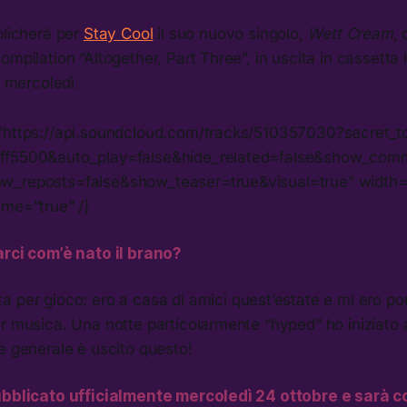
blicherà per
Stay Cool
il suo nuovo singolo,
Wett Cream
,
ompilation “Altogether, Part Three”, in uscita in cassetta l
o mercoledì.
=”https://api.soundcloud.com/tracks/510357030?secret_
ff5500&auto_play=false&hide_related=false&show_com
w_reposts=false&show_teaser=true&visual=true” width
ame=”true” /]
arci com’è nato il brano?
a per gioco: ero a casa di amici quest’estate e mi ero port
r musica. Una notte particolarmente “hyped” ho iniziato 
e generale è uscito questo!
ubblicato ufficialmente mercoledì 24 ottobre e sarà 