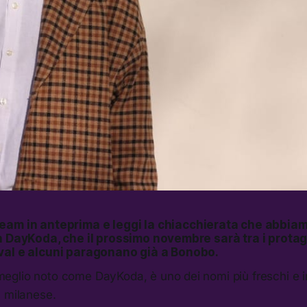
ream
in anteprima e leggi la chiacchierata che abbiam
n DayKoda, che il prossimo novembre sarà tra i protag
val e alcuni paragonano già a Bonobo.
glio noto come DayKoda, è uno dei nomi più freschi e in
a milanese.