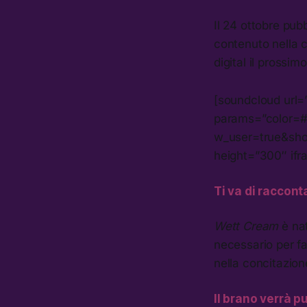
Il 24 ottobre pub
contenuto nella c
digital il prossim
[soundcloud url
params=”color=#
w_user=true&sho
height=”300″ ifr
Ti va di raccont
Wett Cream
è nat
necessario per fa
nella concitazion
Il brano verrà p