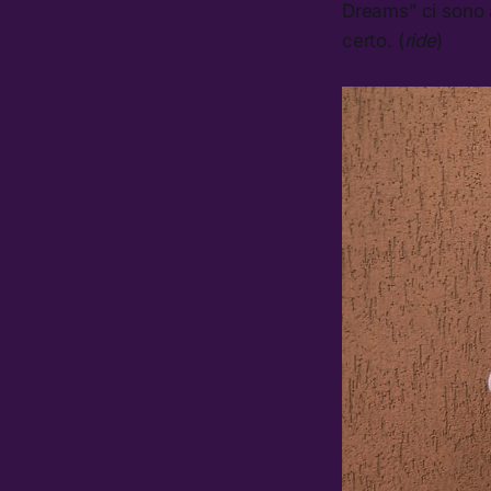
Dreams” ci sono 
certo. (
ride
)