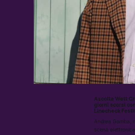
Ascolta
Wett C
giorni scorsi co
Linecheck Festi
Andrea Gamba, me
scena elettronic