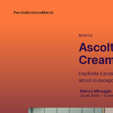
Perché
Archivio
Merch
MUSICA
Ascolt
Cream
DayKoda il pros
alcuni lo parag
Marco Minoggio
22 ott 2018
—
6 minu