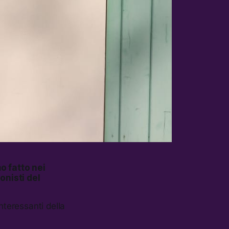
o fatto nei
onisti del
teressanti della