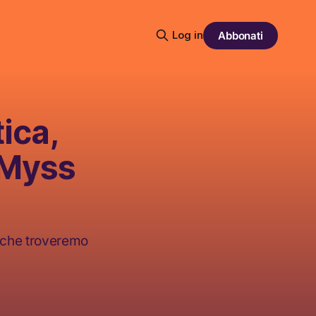
Log in
Abbonati
ica,
 Myss
a che troveremo