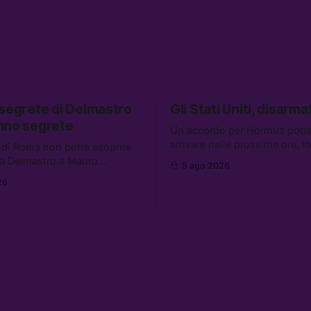
 segrete di Delmastro
Gli Stati Uniti, disarmat
nno segrete
Un accordo per Hormuz potr
arrivare nelle prossime ore, 
 di Roma non potrà scoprire
aumentano i retroscena che 
a Delmastro a Mauro
5 ago 2026
gli Stati Uniti come disarmati.
il presunto prestanome del
26
altre notizie: le storie di chi a
. Tra le altre notizie: le IDF
dispersi di Ceuta, il boom dei
so gli attacchi in Libano, il
diluiti, e quanti attivisti anti 
iederà 36 miliardi di
sono stati arrestati
 in armi e energia, e
 è già stata abbandonata