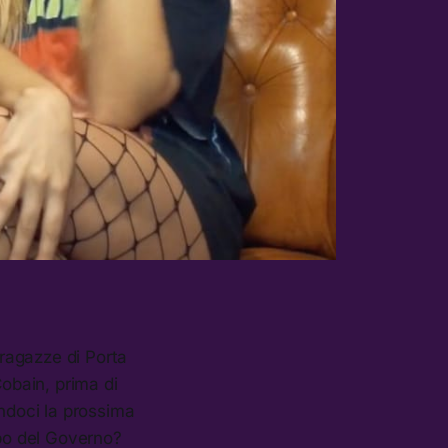
ragazze di Porta
Cobain, prima di
andoci la prossima
po del Governo?