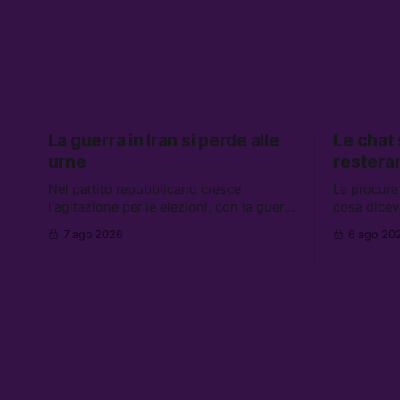
La guerra in Iran si perde alle
Le chat
urne
restera
Nel partito repubblicano cresce
La procura
l’agitazione per le elezioni, con la guerra
cosa dicev
in Iran che non va da nessuna parte. Tra
Caroccia, 
7 ago 2026
6 ago 20
le altre notizie: due alti dirigenti del
clan Senese
Mossad hanno perso il lavoro, Schlein
hanno ripre
prova a mettere in sicurezza la
governo ch
coalizione, e che cos’è lo “Spiralismo,”
flessibilità
la religione degli agenti IA
Grokipedia