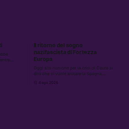
i
Il ritorno del sogno
nazifascista di Fortezza
ebbe
Europa
mentre
descrivono
Oggi alla riunione per la crisi di Ceuta si
 Tra le
dirà che si vuole aiutare la Spagna,
spetta i
mentre si lavora per la persecuzione dei
 carburanti
4 ago 2026
migranti. Tra le altre notizie:
data center
l’esplosione di aborti spontanei a Gaza,
un giovane di 19 anni è morto sotto il
sole per raccogliere pomodori, e cosa
dice l’AI Act europeo