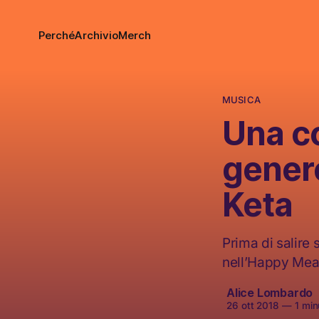
Perché
Archivio
Merch
MUSICA
Una co
gener
Keta
Prima di salire
nell’Happy Mea
Alice Lombardo
26 ott 2018
—
1 minu