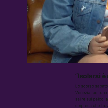
“Isolarsi è
Lo scorso sabato
Venezia, per una 
salire sul palco 
sorpresa che tro