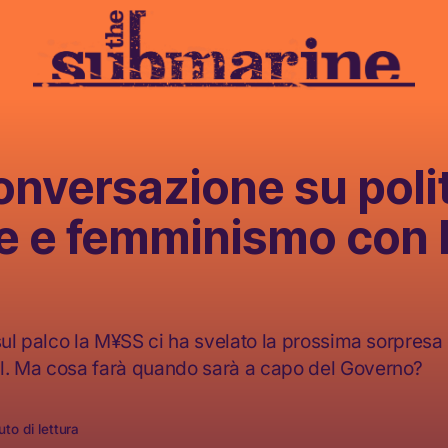
nversazione su polit
e e femminismo con
 sul palco la M¥SS ci ha svelato la prossima sorpres
l. Ma cosa farà quando sarà a capo del Governo?
to di lettura