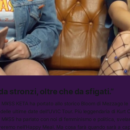
 da stronzi, oltre che da sfigati.”
 M¥SS KETA ha portato allo storico Bloom di Mezzago le 
delle ultime date dell’UVIC Tour. Più leggendaria di Kurt 
la M¥SS ha parlato con noi di femminismo e politica, svel
veremo nell’Happy Meal. Ma cosa farà quando sarà a ca