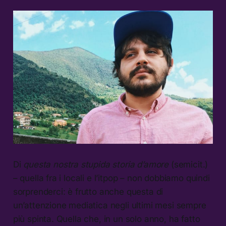
Di
questa nostra stupida storia d’amore
(semicit.)
– quella fra i locali e l’itpop – non dobbiamo quindi
sorprenderci: è frutto anche questa di
un’attenzione mediatica negli ultimi mesi sempre
più spinta. Quella che, in un solo anno, ha fatto