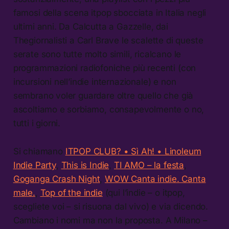
famosi della scena itpop sbocciata in Italia negli
ultimi anni. Da Calcutta a Gazzelle, dai
Thegiornalisti a Carl Brave le scalette di queste
serate sono tutte molto simili, ricalcano le
programmazioni radiofoniche più recenti (con
incursioni nell’indie internazionale) e non
sembrano voler guardare oltre quello che già
ascoltiamo e sorbiamo, consapevolmente o no,
tutti i giorni.
Si chiamano
ITPOP CLUB? • Sì Ah! • Linoleum
Indie Party
,
This is Indie
,
TI AMO – la festa
,
Goganga Crash Night
,
WOW Canta indie. Canta
male.
,
Top of the indie
(qui l’indie – o itpop,
scegliete voi – si risuona dal vivo) e via dicendo.
Cambiano i nomi ma non la proposta. A Milano –