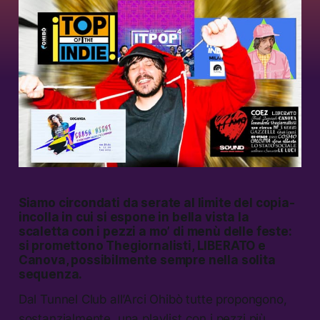
Siamo circondati da serate al limite del copia-
incolla in cui si espone in bella vista la
scaletta con i pezzi a mo’ di menù delle feste:
si promettono Thegiornalisti, LIBERATO e
Canova, possibilmente sempre nella solita
sequenza.
Dal Tunnel Club all’Arci Ohibò tutte propongono,
sostanzialmente, una playlist con i pezzi più