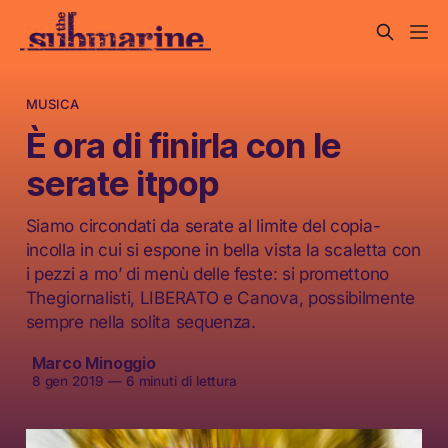
MUSICA
È ora di finirla con le
serate itpop
Siamo circondati da serate al limite del copia-
incolla in cui si espone in bella vista la scaletta con
i pezzi a mo’ di menù delle feste: si promettono
Thegiornalisti, LIBERATO e Canova, possibilmente
sempre nella solita sequenza.
Marco Minoggio
8 gen 2019
—
6 minuti di lettura