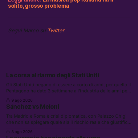
solito, grosso problema
Segui Marco su
Twitter
La corsa al riarmo degli Stati Uniti
Gli Stati Uniti negano di essere a corto di armi, per quello il
Pentagono ha dato 3 settimane all’industria delle armi per
presentare piani di riarmo. Tra le altre notizie: il PAM
9 ago 2026
continuerà ad usare i servizi di Palantir, la protesta contro
Sánchez vs Meloni
La Russa, e la centrale elettrica di Amazon in Texas
Tra Madrid e Roma è crisi diplomatica, con Palazzo Chigi
che non sa spiegare quale sia il rischio reale che giustifica
la sospensione di Schengen. Tra le altre notizie: l’accordo
8 ago 2026
di difesa tra Arabia Saudita, Pakistan e Turchia, la crisi del