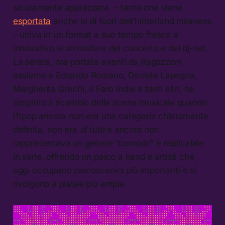
sicuramente apprezzata – tanto che viene
esportata
anche al di fuori dell’hinterland milanese
– univa in un format a suo tempo fresco e
innovativo le atmosfere del concerto e del dj-set.
La serata, ora portata avanti da Ragazzoni
assieme a Edoardo Romano, Daniela Lapegna,
Margherita Grechi, Il Faro Indie e tanti altri, ha
sospinto il ricambio della scena musicale quando
l’itpop ancora non era una categoria chiaramente
definita, non era
di tutti
e ancora non
rappresentava un genere “comodo” e replicabile
in serie, offrendo un palco a band e artisti che
oggi occupano palcoscenici più importanti e si
rivolgono a platee più ampie.