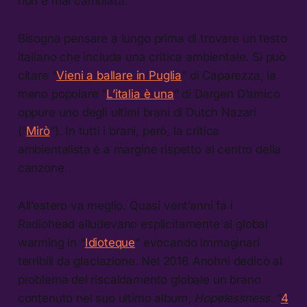
non è mai cambiata.
Bisogna pensare a lungo prima di trovare un testo
italiano che includa una critica ambientale. Si può
citare “
Vieni a ballare in Puglia
” di Caparezza, la
meno popolare “
L’italia è una
” di Dargen D’amico
oppure uno degli ultimi brani di Dutch Nazari
(“
Mirò
”). In tutti i brani, però, la critica
ambientalista è a margine rispetto al centro della
canzone.
All’estero va meglio. Quasi vent’anni fa i
Radiohead alludevano esplicitamente al global
warming in “
Idioteque
” evocando immaginari
terribili da glaciazione. Nel 2016 Anohni dedicò al
problema del riscaldamento globale un brano
contenuto nel suo ultimo album,
Hopelessness
. “
4