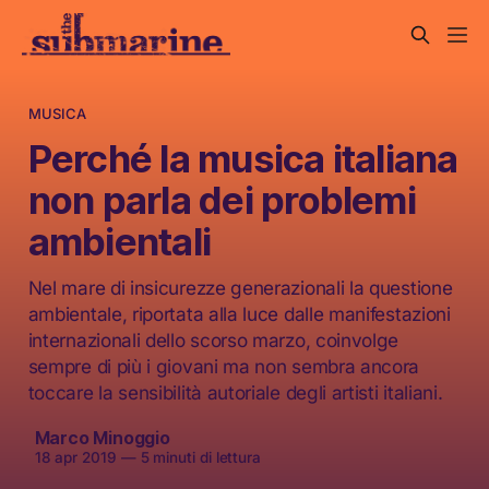
MUSICA
Perché la musica italiana
non parla dei problemi
ambientali
Nel mare di insicurezze generazionali la questione
ambientale, riportata alla luce dalle manifestazioni
internazionali dello scorso marzo, coinvolge
sempre di più i giovani ma non sembra ancora
toccare la sensibilità autoriale degli artisti italiani.
Marco Minoggio
18 apr 2019
—
5 minuti di lettura