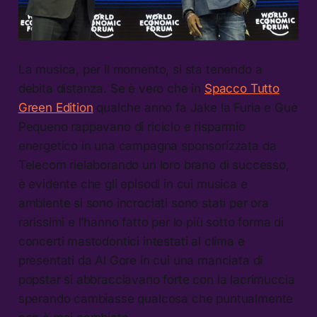
La musica, per il momento, si sta tenendo a
debita distanza. Se è vero che in
Spacco Tutto
Green Edition
qualche anno fa Jake la Furia e Guè
Pequeno rappavano di riciclo e risparmio
energetico in una campagna sponsorizzata da
Telecom rielaborando un loro brano di successo,
è evidente che gli episodi in cui musica e
ambiente si sono incrociati sono stati per ora
rarissimi e l’hanno fatto per lo più sotto forma di
concerti mastodontici intestati al clima e
presentati da Al Gore in cui una manciata di
popstar si abbracciavano forte con la lacrimuccia
sperando cambiasse qualcosa che puntualmente