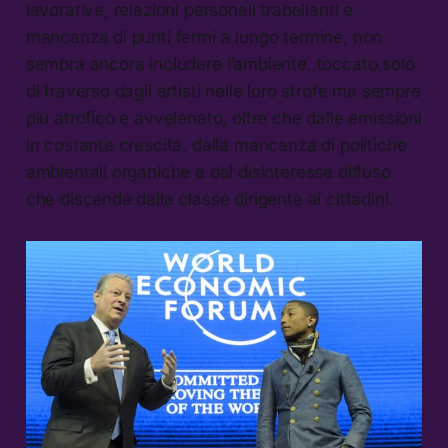
lavorative, relazioni personali traballanti e
mancanza di punti fermi a lungo termine, non
sembra ancora includere l’ambiente, toccato solo
di traverso dagli artisti nelle loro strofe ma sempre
più atrofico e avvelenato, oltre che dalle emissioni
in costante crescita, dalla mancanza di politiche
ambientali organiche e dal disinteresse diffuso
che discende dalla classe dirigente ai cittadini.