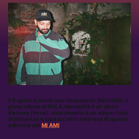
Il 5 aprile è uscito per Undamento
Mentalità
, il
primo album di DOLA.
Mentalità
è un disco
d’amore (forse), sicuramente è un album ricco
di influenze e sarà un’altra sorpresa di questa
edizione del
MI AMI
.