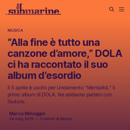
MUSICA
“Alla fine è tutto una
canzone d’amore,” DOLA
ci ha raccontato il suo
album d’esordio
Il 5 aprile è uscito per Undamento “Mentalità,” il
primo album di DOLA. Ne abbiamo parlato con
l’autore.
Marco Minoggio
24 mag 2019
—
3 minuti di lettura