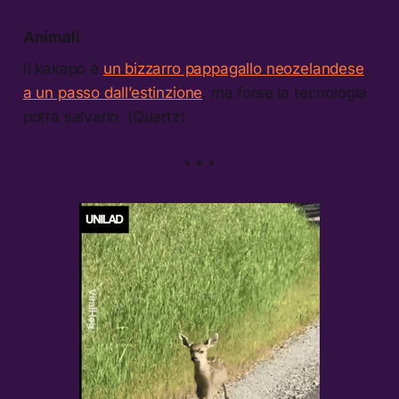
Animali
Il kakapo è
un bizzarro pappagallo neozelandese
a un passo dall’estinzione
, ma forse la tecnologia
potrà salvarlo. (Quartz)
* * *