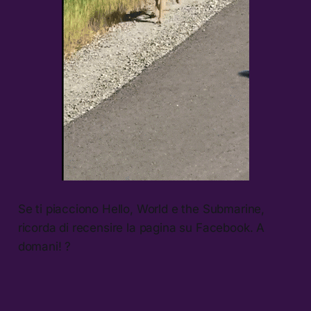
Se ti piacciono Hello, World e the Submarine,
ricorda di recensire la pagina su Facebook. A
domani! ?