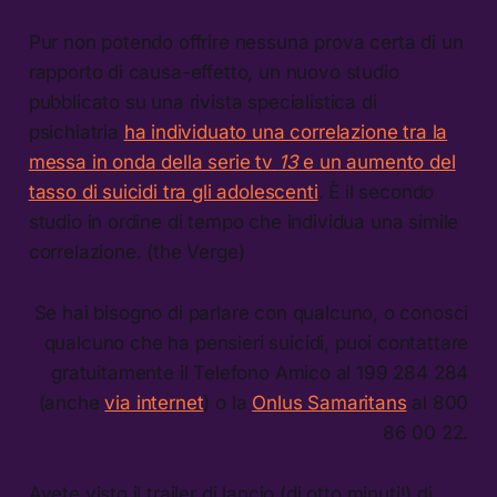
Pur non potendo offrire nessuna prova certa di un
rapporto di causa-effetto, un nuovo studio
pubblicato su una rivista specialistica di
psichiatria
ha individuato una correlazione tra la
messa in onda della serie tv
13
e un aumento del
tasso di suicidi tra gli adolescenti
. È il secondo
studio in ordine di tempo che individua una simile
correlazione. (the Verge)
Se hai bisogno di parlare con qualcuno, o conosci
qualcuno che ha pensieri suicidi, puoi contattare
gratuitamente il Telefono Amico al 199 284 284
(anche
via internet
) o la
Onlus Samaritans
al 800
86 00 22.
Avete visto il trailer di lancio (di otto minuti!) di