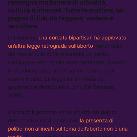
rassegna mattiniera di attualità,
cultura e internet.
Tutte le mattine, un
pugno di link da leggere, vedere e
ascoltare.
In Louisiana
una cordata bipartisan ha approvato
un’altra legge retrograda sull’aborto
, vietandolo
dal momento in cui è misurabile un battito
cardiaco — attorno alla sesta settimana, quando
molte donne ancora non sanno nemmeno di
essere incinte. La legge sarà firmata dal
governatore democratico John Bel Edwards.
(NPR)
Malgrado il percorso verso sinistra del partito
democratico negli ultimi anni,
la presenza di
politici non allineati sul tema dell’aborto non è una
novità
. E in Louisiana la religione viene molto