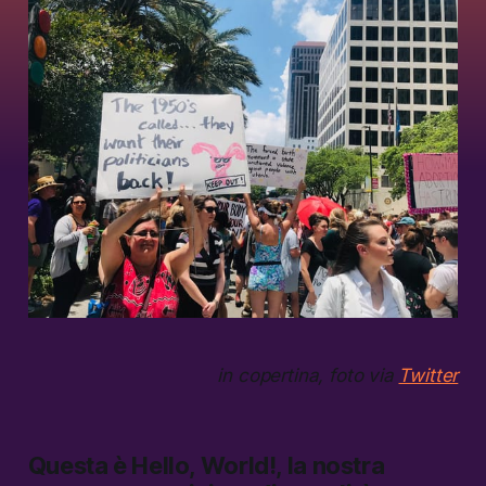
in copertina, foto via
Twitter
Questa è
Hello, World!,
la nostra