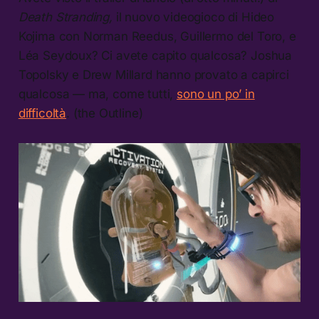
Death Stranding,
il nuovo videogioco di Hideo
Kojima con Norman Reedus, Guillermo del Toro, e
Léa Seydoux? Ci avete capito qualcosa? Joshua
Topolsky e Drew Millard hanno provato a capirci
qualcosa — ma, come tutti,
sono un po’ in
difficoltà
. (the Outline)