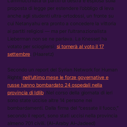
L’ammucchiata di partiti di destra è esplosa sulla
proposta di legge per estendere l’obbligo di leva
anche agli studenti ultra-ortodossi, un fronte su
cui Netanyahu era pronto a concedere la vittoria
ai partiti religiosi — ma per l’ultranazionalista
Lieberman non se ne parlava. La Knesset ha
votato per sciogliersi:
si tornerà al voto il 17
settembre
. (Haaretz)
Secondo un report del Syrian Network for Human
Rights
nell’ultimo mese le forze governative e
russe hanno bombardato 24 ospedali nella
provincia di Idlib
. Nel corso della giornata di ieri
sono state uccise altre 14 persone nei
bombardamenti. Dalla firma del “cessate il fuoco,”
secondo il report, sono stati uccisi nella provincia
almeno 701 civili. (Al–Araby Al–Jadeed)