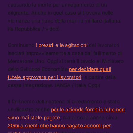
causando la morte per annegamento di un
migrante. Anche in quel caso si trovava nelle
vicinanze una nave della marina militare italiana.
(la Repubblica / video)
Continuano
i presìdi e le agitazioni
dei lavoratori
lasciati improvvisamente a casa dal fallimento di
Mercatone Uno. Oggi si terrà il tavolo al Ministero
dello Sviluppo Economico
per decidere quali
tutele approvare per i lavoratori
, a partire dalla
cassa integrazione. (ANSA / Italia Oggi)
Il fallimento della catena di arredamento è stato
un disastro anche
per le aziende fornitrici che non
sono mai state pagate
, ma ci sono anche circa
20mila clienti che hanno pagato acconti per