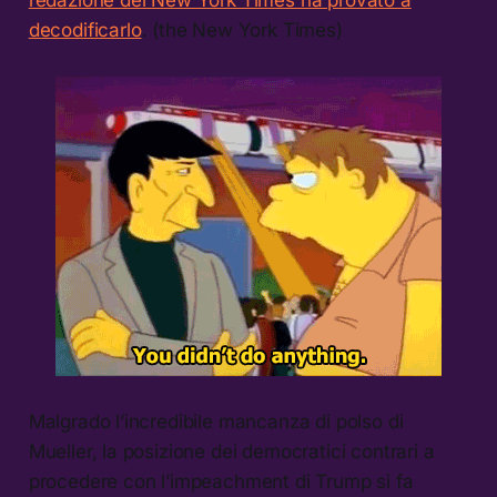
decodificarlo
. (the New York Times)
Malgrado l’incredibile mancanza di polso di
Mueller, la posizione dei democratici contrari a
procedere con l’impeachment di Trump si fa