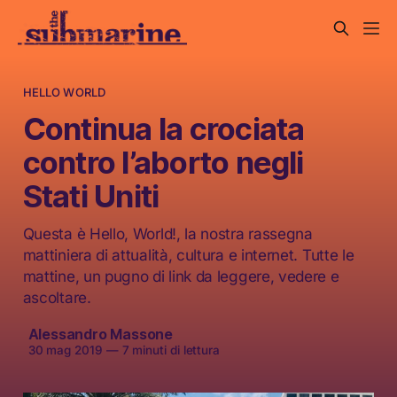
HELLO WORLD
Continua la crociata
contro l’aborto negli
Stati Uniti
Questa è Hello, World!, la nostra rassegna
mattiniera di attualità, cultura e internet. Tutte le
mattine, un pugno di link da leggere, vedere e
ascoltare.
Alessandro Massone
30 mag 2019
—
7 minuti di lettura