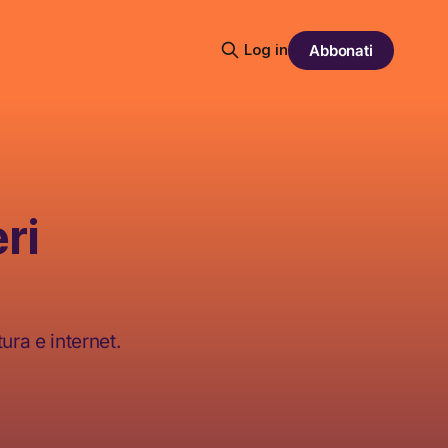
Log in
Abbonati
ri
ura e internet.