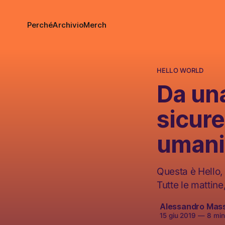
Perché
Archivio
Merch
HELLO WORLD
Da una
sicure
umani
Questa è Hello, 
Tutte le mattine
Alessandro Mas
15 giu 2019
—
8 minu