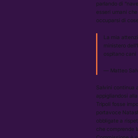
parlando di “nave 
esseri umani che 
occuparsi di cose
La mia attenzi
ministero dell
ospitano cani 
— Matteo Salv
Salvini continua 
appigliandosi all
Tripoli fosse imp
portavoce Natash
obbligate a rispet
che comprende la 
Commissione è se