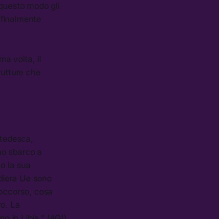
n questo modo gli
o finalmente
a volta, il
rutture che
 tedesca,
uno sbarco a
so la sua
diera Ue sono
 soccorso, cosa
ro. La
 in Libia.” (AGI)