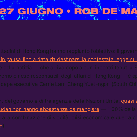
ittadini di Hong Kong hanno raggiunto l’obiettivo: il gover
in pausa fino a data da destinarsi la contestata legge sul
e della notizia — che arriva dopo alcuni incontri tenuti a 
verno cinese responsabili degli affari di Hong Kong — è 
 capa esecutiva Carrie Lam Cheng Yuet-ngor. (South Chi
 del governo e di tre agenzie delle Nazioni Unite,
quasi s
Sudan non hanno abbastanza da mangiare
— il 60% della
 alla combinazione di siccità, crisi economica e guerra ci
DF
)