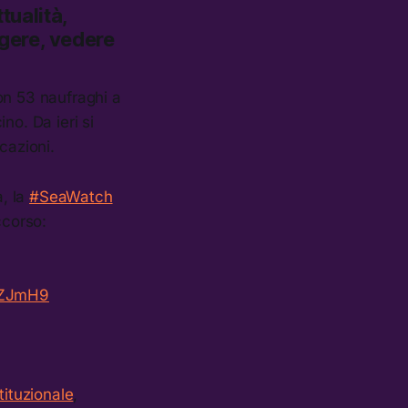
tualità,
ggere, vedere
on 53 naufraghi a
no. Da ieri si
icazioni.
a, la
#SeaWatch
ccorso:
YZJmH9
stituzionale
,