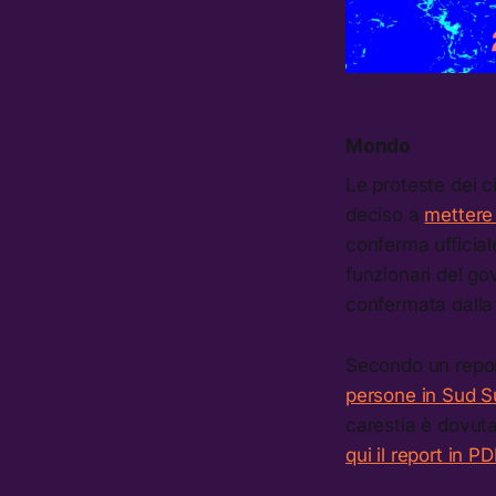
Mondo
Le proteste dei c
deciso a
mettere 
conferma ufficial
funzionari del go
confermata dalla
Secondo un report
persone in Sud 
carestia è dovuta
qui il report in P