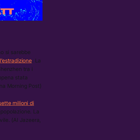
no si sarebbe
l’estradizione
. La
Shenzhen tra i
appena stata
na Morning Post)
ette milioni di
 popolazione. La
vile. (Al Jazeera,