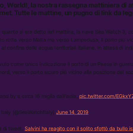
lo, World!,
la nostra rassegna mattiniera di at
rnet.
Tutte le mattine, un pugno di link da le
quanto si era detto ieri mattina, la nave Sea Watch 3, c
to rotta verso Malta ma verso Lampedusa, il porto più vici
al confine delle acque territoriali italiane, in attesa di ind
uto come unica indicazione il porto di un Paese in guerr
nord, verso il porto sicuro più vicino alla posizione del so
and by a circa 16 miglia dall’isola.
pic.twitter.com/EGkx
Italy (@SeaWatchItaly)
June 14, 2019
e di tweet,
Salvini ha reagito con il solito sfottò da bullo i