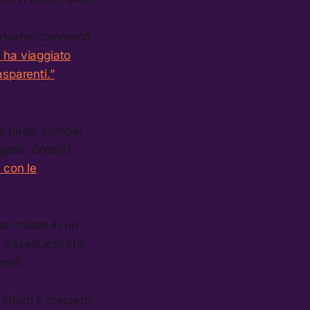
rrivano commenti
 ha viaggiato
asparenti.”
ei paesi europei
gallo, Grecia),
 con le
no chiuse in un
 dissequestrata
Post)
nfatti il “decreto