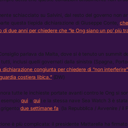
nte schiacciato su Salvini, dal resto del governo non a
parte questa tiepida dichiarazione di Giuseppe Conte,
che
o di due anni per chiedere che “le Ong siano un po’ più tr
 Consiglio parlava da Malta, dove si è tenuto un summit d
utti, inclusi quelli governati dalla sinistra (Spagna, Porto
 dichiarazione congiunta per chiedere di “non interferire”
guardia costiera libica.”
(DW)
nora tutte le inchieste portate avanti contro le Ong si so
er esempio
qui
e
qui
) e la stessa nave Sea Watch 3 è stata
Agrigento
due settimane fa
. (la Repubblica / Avvenire / il 
ione è più complicata: il presidente Mattarella ha firmato i