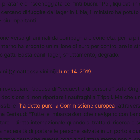
pirata” e di “sceneggiata dei finti buoni.” Poi, liquidati i
cercano di fuggire dai lager in Libia, il ministro ha potut
 più importanti:
one verso gli animali da compagnia è concreta: per la prim
’Interno ha erogato un milione di euro per controllare le st
o gatti. Basta canili lager, sfruttamento, degrado.
ini (@matteosalvinimi)
June 14, 2019
a rovesciare l’accusa di “sequestro di persona” sulla Ong
a decisione di non riportare i naufraghi a Tripoli. Ma che 
ossibile
l’ha detto pure la Commissione europea
, attraver
a Bertaud: “Tutte le imbarcazioni che navigano con ban
tare il diritto internazionale quando si tratta di ricerca e
necessità di portare le persone salvate in un porto sicu
mpre detto che queste condizioni attualmente non ci sono